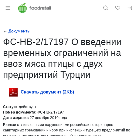
Раздел навигации по сайту foodretail.r
←
Документы
ФС-НВ-2/17197 О введении
временных ограничений на
ввоз мяса птицы с двух
предприятий Турции
Скачать документ (2Kb)
Скачать
pdf
Статус:
действует
Номер документа:
ФС-НВ-2/17197
Дата издания:
27 декабря 2010 года
В связи с выявленными нарушениями российских ветеринарно-
санитарных требований и норм при инспекции турецких предприятий по
производству мяса птицы, проведенной специалистами