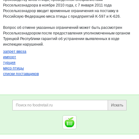
Россельхознадзора в ноябре 2010 года, с 7 января 2011 года
Россельхознадзор вводит временные ограничения на поставку в
Российскую Федерацию мяса птицы с предприятий K-597 и K-626.
Вопрос об отмене указанных ограничений может быть рассмотрен
Россельхознадзором после предоставления уполномоченным органом
Турецкой Республики гарантий об устранении выявленных в ходе
инспекции нарушений.
запрет ввоза
импорт
турция
мясо птицы
списки поставщиков
Дополнительная информация
Поиск по сайту и ссы
Искать
Cсылки на полезные проект
Foodretail.ru
— продукты