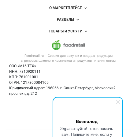
питания
Важные разделы и контакты
Навигация по сайту
О МАРКЕТПЛЕЙСЕ
Новости Foodretail.ru
РАЗДЕЛЫ
Услуги и цены
Объявления
ТОВАРЫ И УСЛУГИ
Размещение рекламы
Каталог компаний
Напитки, соки, вода
Публичная оферта
Новости рынка
Услуги
Контактная информация
Форум
Foodretail.ru – Сервис для закупок и продаж
продукции
Оборудование для пищепрома
Политика обработки персональных данных
Вакансии
агропромышленного комплекса и продуктов питания
оптом.
Тара и упаковка
Для СМИ
ООО «М16.ТЕХ»
Блог
ИНН: 7810920111
Б/у оборудование
КПП: 781001001
Вакансии
ОГРН: 1217800084105
Юридический адрес: 196066, г. Санкт-Петербург, Московский
Информация о компаниях
проспект, д. 212
Карта объявлений
Мы в соцсетях:
Всеволод
Здравствуйте! Готов помочь
вам. Напишите мне, если у