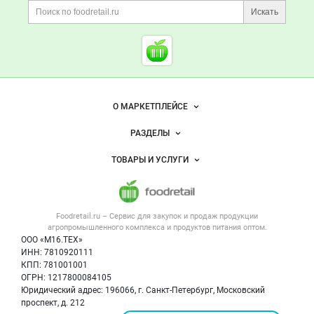
Поиск по сайту и ссы
Искать
Cсылки на полезные проект
Foodretail.ru
— продукты
питания
Важные разделы и контакты
Навигация по сайту
О МАРКЕТПЛЕЙСЕ
Новости Foodretail.ru
РАЗДЕЛЫ
Услуги и цены
Объявления
ТОВАРЫ И УСЛУГИ
Размещение рекламы
Каталог компаний
Напитки, соки, вода
Публичная оферта
Новости рынка
Услуги
Контактная информация
Форум
Foodretail.ru – Сервис для закупок и продаж
продукции
Оборудование для пищепрома
Политика обработки персональных данных
Вакансии
агропромышленного комплекса и продуктов питания
оптом.
Тара и упаковка
Для СМИ
ООО «М16.ТЕХ»
Блог
ИНН: 7810920111
Б/у оборудование
КПП: 781001001
Вакансии
ОГРН: 1217800084105
Юридический адрес: 196066, г. Санкт-Петербург, Московский
Информация о компаниях
проспект, д. 212
Карта объявлений