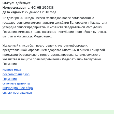
pdf
Статус:
действует
Номер документа:
ФС-НВ-2/16938
Дата издания:
22 декабря 2010 года
22 декабря 2010 года Россельхознадзор после согласования с
государственными ветеринарными службами Белоруссии и Казахстана
утвердил список предприятий и хозяйств Федеративной Республики
Германия, имеющих право на экспорт инкубационного яйца и суточных
цыплят в Российскую Федерацию.
Указанный список был подготовлен с учетом информации,
представленной Управлением здоровья животных и гигиены пищевой
продукции Федерального министерства продовольствия, сельского
хозяйства и защиты прав потребителей Федеративной Республики
Германия.
импорт мяса
россельхознадзор
Германия
суточные цыплята
инкубационное яйцо
списки поставщиков
Дополнительная информация