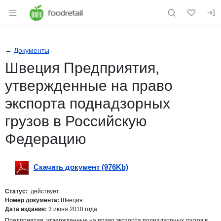
Раздел навигации по сайту foodretail.r
←
Документы
Швеция Предприятия,
утвержденные на право
экспорта поднадзорных
грузов в Российскую
Федерацию
Скачать документ (976Kb)
Скачать
pdf
Статус:
действует
Номер документа:
Швеция
Дата издания:
3 июня 2010 года
Предприятия, утвержденные на право экспорта поднадзорных грузов в