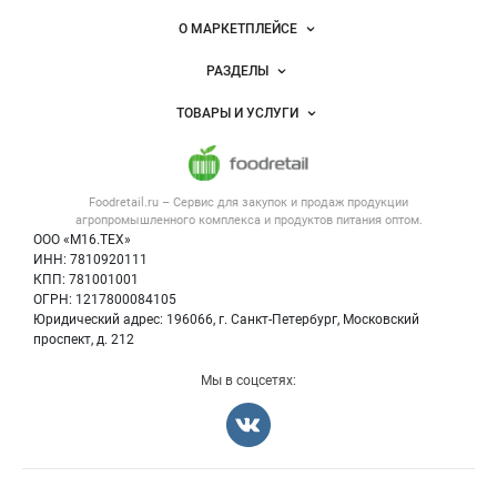
питания
Важные разделы и контакты
Навигация по сайту
О МАРКЕТПЛЕЙСЕ
Новости Foodretail.ru
РАЗДЕЛЫ
Услуги и цены
Объявления
ТОВАРЫ И УСЛУГИ
Размещение рекламы
Каталог компаний
Напитки, соки, вода
Публичная оферта
Новости рынка
Услуги
Контактная информация
Форум
Foodretail.ru – Сервис для закупок и продаж
продукции
Оборудование для пищепрома
Политика обработки персональных данных
Вакансии
агропромышленного комплекса и продуктов питания
оптом.
Тара и упаковка
Для СМИ
ООО «М16.ТЕХ»
Блог
ИНН: 7810920111
Б/у оборудование
КПП: 781001001
Вакансии
ОГРН: 1217800084105
Юридический адрес: 196066, г. Санкт-Петербург, Московский
Информация о компаниях
проспект, д. 212
Карта объявлений
Мы в соцсетях: