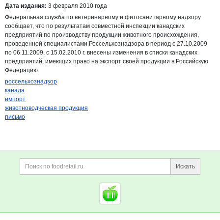
Дата издания:
3 февраля 2010 года
Федеральная служба по ветеринарному и фитосанитарному надзору
сообщает, что по результатам совместной инспекции канадских
предприятий по производству продукции животного происхождения,
проведенной специалистами Россельхознадзора в период с 27.10.2009
по 06.11.2009, с 15.02.2010 г. внесены изменения в списки канадских
предприятий, имеющих право на экспорт своей продукции в Российскую
Федерацию.
россельхознадзор
канада
импорт
животноводческая продукция
письмо
Дополнительная информация
Поиск по сайту и ссы
Искать
Cсылки на полезные проект
Foodretail.ru
— продукты