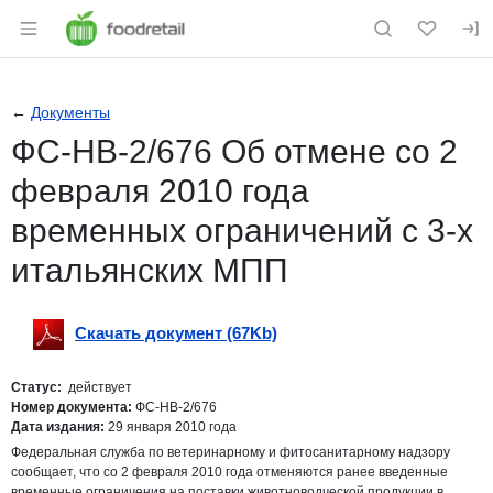
Раздел навигации по сайту foodretail.r
←
Документы
ФС-НВ-2/676 Об отмене со 2
февраля 2010 года
временных ограничений с 3-х
итальянских МПП
Скачать документ (67Kb)
Скачать
pdf
Статус:
действует
Номер документа:
ФС-НВ-2/676
Дата издания:
29 января 2010 года
Федеральная служба по ветеринарному и фитосанитарному надзору
сообщает, что со 2 февраля 2010 года отменяются ранее введенные
временные ограничения на поставки животноводческой продукции в