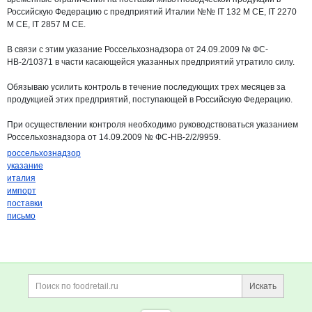
Российскую Федерацию с предприятий Италии №№ IT 132 M CE, IT 2270
M CE, IT 2857 M CE.
В связи с этим указание Россельхознадзора от 24.09.2009 № ФС-
НВ-2/10371 в части касающейся указанных предприятий утратило силу.
Обязываю усилить контроль в течение последующих трех месяцев за
продукцией этих предприятий, поступающей в Российскую Федерацию.
При осуществлении контроля необходимо руководствоваться указанием
Россельхознадзора от 14.09.2009 № ФС-НВ-2/2/9959.
россельхознадзор
указание
италия
импорт
поставки
письмо
Дополнительная информация
Поиск по сайту и ссы
Искать