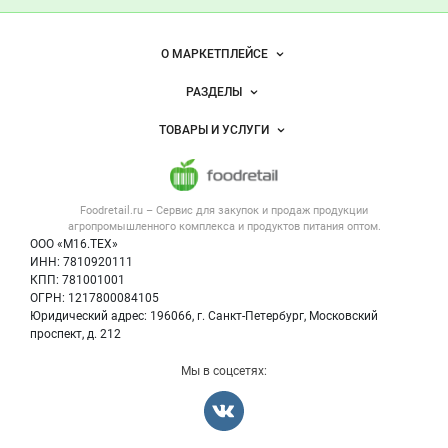
— продукты
питания
Важные разделы и контакты
Навигация по сайту
О МАРКЕТПЛЕЙСЕ
Новости Foodretail.ru
РАЗДЕЛЫ
Услуги и цены
Объявления
ТОВАРЫ И УСЛУГИ
Размещение рекламы
Каталог компаний
Напитки, соки, вода
Публичная оферта
Новости рынка
Услуги
Контактная информация
Форум
Foodretail.ru – Сервис для закупок и продаж
продукции
Оборудование для пищепрома
Политика обработки персональных данных
Вакансии
агропромышленного комплекса и продуктов питания
оптом.
Тара и упаковка
Для СМИ
ООО «М16.ТЕХ»
Блог
ИНН: 7810920111
Б/у оборудование
КПП: 781001001
Вакансии
ОГРН: 1217800084105
Юридический адрес: 196066, г. Санкт-Петербург, Московский
Информация о компаниях
проспект, д. 212
Карта объявлений
Мы в соцсетях: