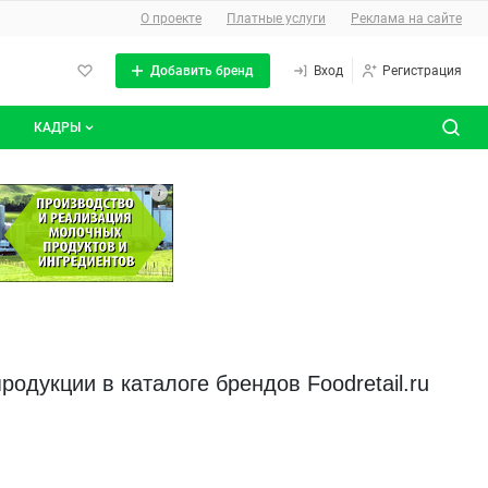
О сайте
О проекте
Платные услуги
Реклама на сайте
Добавить бренд
Вход
Регистрация
КАДРЫ
сты
Все вакансии
i
Все резюме
одукции в каталоге брендов Foodretail.ru