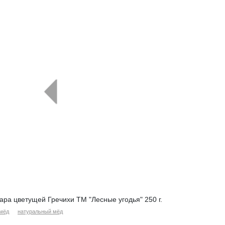
←
ара цветущей Гречихи ТМ "Лесные угодья" 250 г.
мёд
натуральный мёд