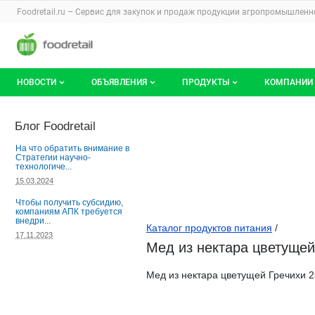
Раздел навигации по сайту foodretail.r
Foodretail.ru – Сервис для закупок и продаж
продукции агропромышленно
Авторизация и меню пользователя
Навигация по разделам сайта foodretail.ru
НОВОСТИ
ОБЪЯВЛЕНИЯ
ПРОДУКТЫ
КОМПАНИИ
Новости рынка
Все объявления
О каталоге брендов
О катало
Блог Foodretail
Документы
Мои объявления
Продукты питания
Каталог 
На что обратить внимание в
Стратегии научно-
технологиче...
Мои продукты и напитки
Премиум
15.03.2024
Чтобы получить субсидию,
компаниям АПК требуется
внедри...
Каталог продуктов питания
/
17.11.2023
Мед из нектара цветущей 
Мед из нектара цветущей Гречихи 25