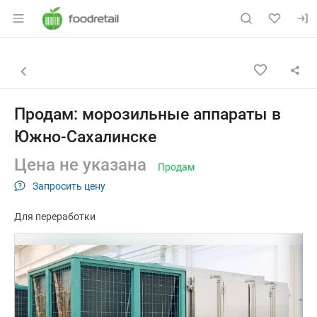
Раздел навигации по сайту foodretail.r
Объявление: Продам: морозил
Информация о объявлении
Навигация и управление объявлением
Назад к списку объявлений
Продам: морозильные аппараты в
Южно-Сахалинске
Цена не указана
Продам
Запросить цену
Для переработки