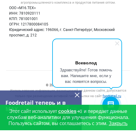
Вакансии
агропромышленного комплекса и продуктов питания
оптом.
Тара и упаковка
Для СМИ
ООО «М16.ТЕХ»
Блог
ИНН: 7810920111
Б/у оборудование
КПП: 781001001
Вакансии
ОГРН: 1217800084105
Юридический адрес: 196066, г. Санкт-Петербург, Московский
Информация о компаниях
проспект, д. 212
Карта объявлений
Мы в соцсетях:
Всеволод
Здравствуйте! Готов помочь
вам. Напишите мне, если у
Счетчики, авторское право, логотипы
вас появятся вопросы.
© 2008‑2026 ООО “М16.Тех”.
Использование информации, размещенной на данном сайте, допускается
только при размещении активной гиперссылки на сайт
foodretail.ru
Foodretail теперь и в
MAX
Этот сайт использует
cookies
и передает данные
службам веб-аналитики для улучшения функционала.
ПЕРЕЙТИ
Пользуясь сайтом, вы соглашаетесь с этим.
Закрыть