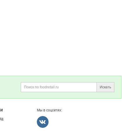
Искать
Поиск
ГИ
Мы в соцсетях:
ода