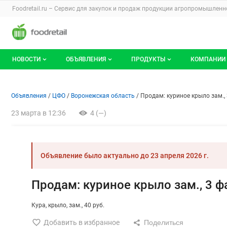
Раздел навигации по сайту foodretail.r
Foodretail.ru – Сервис для закупок и продаж
продукции агропромышленно
Авторизация и меню пользователя
Навигация по разделам сайта foodretail.ru
НОВОСТИ
ОБЪЯВЛЕНИЯ
ПРОДУКТЫ
КОМПАНИИ
Новости рынка
Все объявления
О каталоге брендов
О катало
Объявление: Продам: куриное
Информация о объявлении
Навигация и управление объявлени
Объявления
ЦФО
Воронежская область
Продам: куриное крыло зам.,
Документы
Мои объявления
Продукты питания
Каталог 
23 марта в 12:36
4 (—)
Мои продукты и напитки
Премиум
Объявление было актуально до
23 апреля 2026 г.
Продам: куриное крыло зам., 3 
Кура
крыло
зам.
40 руб.
Добавить в избранное