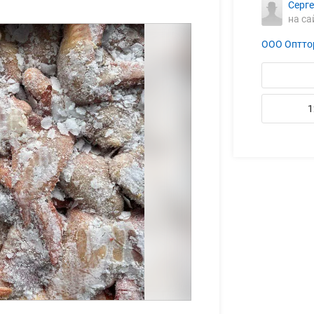
Серг
на са
ООО Оптто
1