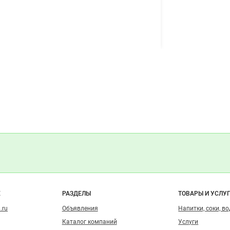
о сайту
Е
РАЗДЕЛЫ
ТОВАРЫ И УСЛУ
.ru
Объявления
Напитки, соки, в
Каталог компаний
Услуги