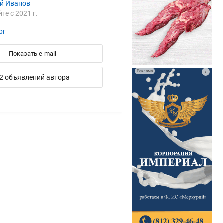
ей Иванов
йте с 2021 г.
рг
Показать e-mail
Реклама
i
2 объявлений автора