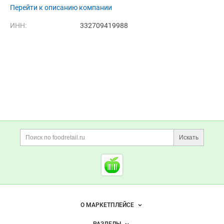
Перейти к описанию компании
ИНН:
332709419988
Дополнительная информация
Поиск по сайту и ссы
Искать
Cсылки на полезные проект
Foodretail.ru
— продукты
питания
Важные разделы и контакты
Навигация по сайту
О МАРКЕТПЛЕЙСЕ
Новости Foodretail.ru