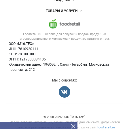
РАЗДЕЛЫ
Услуги и цены
Объявления
ТОВАРЫ И УСЛУГИ
Размещение рекламы
Каталог компаний
Напитки, соки, вода
Публичная оферта
Новости рынка
Услуги
Контактная информация
Форум
Foodretail.ru – Сервис для закупок и продаж
продукции
Оборудование для пищепрома
Политика обработки персональных данных
Вакансии
агропромышленного комплекса и продуктов питания
оптом.
Тара и упаковка
Для СМИ
ООО «М16.ТЕХ»
Блог
ИНН: 7810920111
Б/у оборудование
КПП: 781001001
Вакансии
ОГРН: 1217800084105
Юридический адрес: 196066, г. Санкт-Петербург, Московский
Информация о компаниях
проспект, д. 212
Карта объявлений
Мы в соцсетях:
Счетчики, авторское право, логотипы
© 2008‑2026 ООО “М16.Тех”.
Использование информации, размещенной на данном сайте, допускается
только при размещении активной гиперссылки на сайт
foodretail.ru