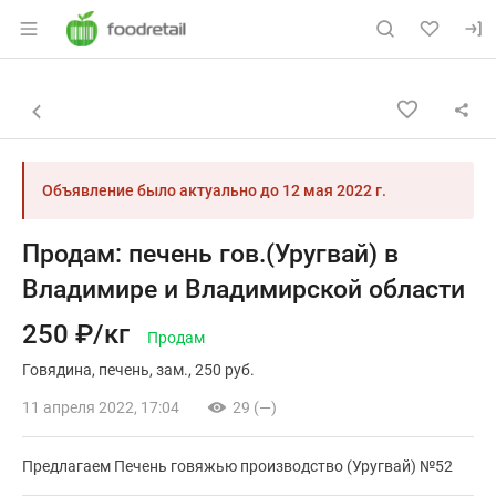
Раздел навигации по сайту foodretail.r
Объявление: Продам: печень г
Информация о объявлении
Навигация и управление объявлением
Назад к списку объявлений
Объявление было актуально до
12 мая 2022 г.
Продам: печень гов.(Уругвай) в
Владимире и Владимирской области
250 ₽/кг
Продам
Говядина
печень
зам.
250 руб.
11 апреля 2022, 17:04
29 (—)
Предлагаем Печень говяжью производство (Уругвай) №52