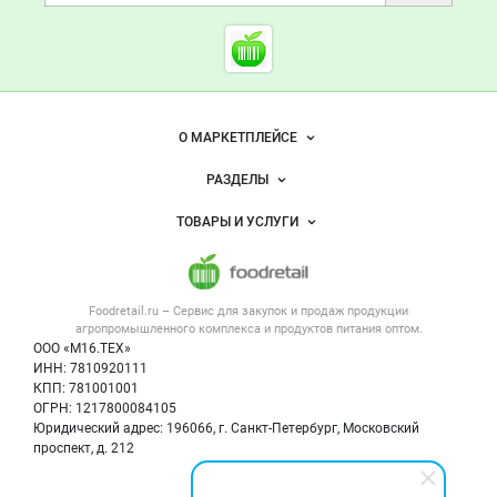
Cсылки на полезные проект
Foodretail.ru
— продукты
питания
Важные разделы и контакты
Навигация по сайту
О МАРКЕТПЛЕЙСЕ
Новости Foodretail.ru
РАЗДЕЛЫ
Услуги и цены
Объявления
ТОВАРЫ И УСЛУГИ
Размещение рекламы
Каталог компаний
Напитки, соки, вода
Публичная оферта
Новости рынка
Услуги
Контактная информация
Форум
Foodretail.ru – Сервис для закупок и продаж
продукции
Оборудование для пищепрома
Политика обработки персональных данных
Вакансии
агропромышленного комплекса и продуктов питания
оптом.
Тара и упаковка
Для СМИ
ООО «М16.ТЕХ»
Блог
ИНН: 7810920111
Б/у оборудование
КПП: 781001001
Вакансии
ОГРН: 1217800084105
Юридический адрес: 196066, г. Санкт-Петербург, Московский
Информация о компаниях
проспект, д. 212
Карта объявлений
Мы в соцсетях: