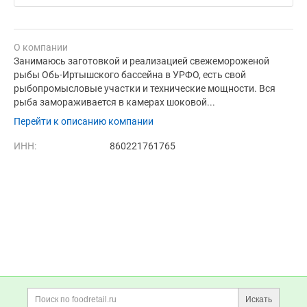
О компании
Занимаюсь заготовкой и реализацией свежемороженой
рыбы Обь-Иртышского бассейна в УРФО, есть свой
рыбопромысловые участки и технические мощности. Вся
рыба замораживается в камерах шоковой...
Перейти к описанию компании
ИНН:
860221761765
Дополнительная информация
Поиск по сайту и ссы
Искать