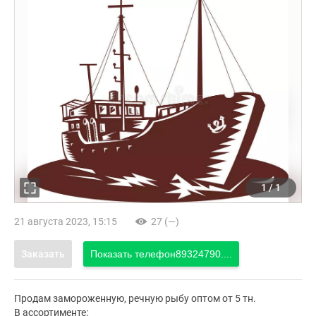
1
/
1
21 августа 2023, 15:15
27 (—)
Заказать
Показать телефон
89324790....
Продам замороженную, речную рыбу оптом от 5 тн.
В ассортименте: