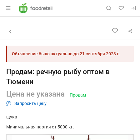
Раздел навигации по сайту foodretail.r
Объявление: Продам: речную 
Информация о объявлении
Навигация и управление объявлением
Назад к списку объявлений
Объявление было актуально до
21 сентября 2023 г.
Продам: речную рыбу оптом в
Тюмени
Цена не указана
Продам
Запросить цену
щука
Минимальная партия от 5000 кг.