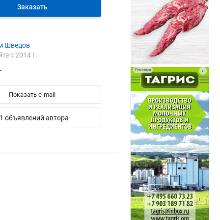
Заказать
м Швецов
йте с 2014 г.
Реклама
i
T
Показать e-mail
1 объявлений автора