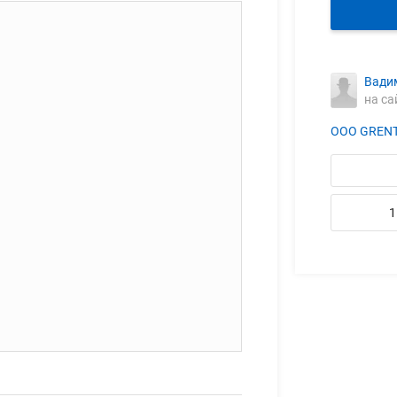
Вади
на са
ООО GREN
1