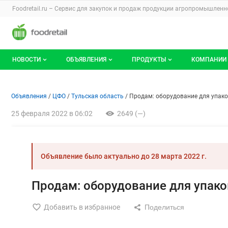
Раздел навигации по сайту foodretail.r
Foodretail.ru – Сервис для закупок и продаж
продукции агропромышленно
Авторизация и меню пользователя
Навигация по разделам сайта foodretail.ru
НОВОСТИ
ОБЪЯВЛЕНИЯ
ПРОДУКТЫ
КОМПАНИИ
Новости рынка
Все объявления
О каталоге брендов
О катало
Объявление: Продам: оборудо
Информация о объявлении
Навигация и управление объявлени
Объявления
ЦФО
Тульская область
Продам: оборудование для упаков
Документы
Мои объявления
Продукты питания
Каталог 
25 февраля 2022 в 06:02
2649 (—)
Мои продукты и напитки
Премиум
Объявление было актуально до
28 марта 2022 г.
Продам: оборудование для упаков
Добавить в избранное