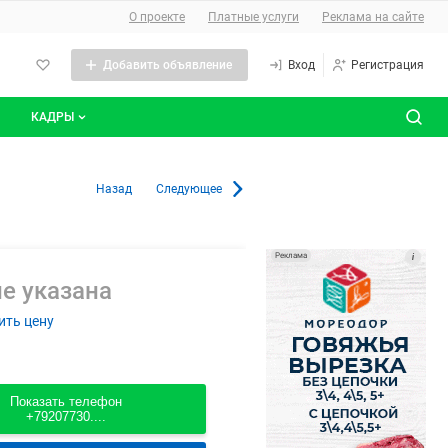
О сайте
О проекте
Платные услуги
Реклама на сайте
Добавить объявление
Вход
Регистрация
КАДРЫ
сты
Все вакансии
Назад
Следующее
Все резюме
Реклама
i
е указана
ить цену
Показать телефон
+79207730....