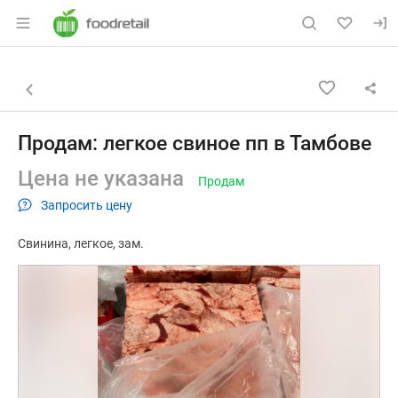
Раздел навигации по сайту foodretail.r
Объявление: Продам: легкое св
Информация о объявлении
Навигация и управление объявлением
Назад к списку объявлений
Продам: легкое свиное пп в Тамбове
Цена не указана
Продам
Запросить цену
Свинина
легкое
зам.