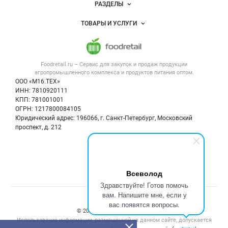
РАЗДЕЛЫ
Услуги и цены
Объявления
ТОВАРЫ И УСЛУГИ
Размещение рекламы
Каталог компаний
Напитки, соки, вода
Публичная оферта
Новости рынка
Услуги
Контактная информация
Форум
Foodretail.ru – Сервис для закупок и продаж
продукции
Оборудование для пищепрома
Политика обработки персональных данных
Вакансии
агропромышленного комплекса и продуктов питания
оптом.
Тара и упаковка
Для СМИ
ООО «М16.ТЕХ»
Блог
ИНН: 7810920111
Б/у оборудование
КПП: 781001001
Вакансии
ОГРН: 1217800084105
Юридический адрес: 196066, г. Санкт-Петербург, Московский
Информация о компаниях
проспект, д. 212
Карта объявлений
Мы в соцсетях:
Всеволод
Здравствуйте! Готов помочь
вам. Напишите мне, если у
Счетчики, авторское право, логотипы
вас появятся вопросы.
© 2008‑2026 ООО “М16.Тех”.
Использование информации, размещенной на данном сайте, допускается