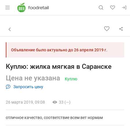
Раздел навигации по сайту foodretail.r
Объявление: Куплю: жилка мяг
Информация о объявлении
Навигация и управление объявлением
Назад к списку объявлений
Объявление было актуально до
26 апреля 2019 г.
Куплю: жилка мягкая в Саранске
Цена не указана
Куплю
Запросить цену
26 марта 2019, 09:08
33 (—)
отличное качество, соответствие всем вет нормам