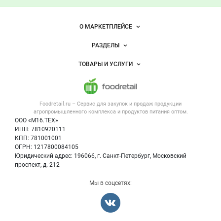
— продукты
питания
Важные разделы и контакты
Навигация по сайту
О МАРКЕТПЛЕЙСЕ
Новости Foodretail.ru
РАЗДЕЛЫ
Услуги и цены
Объявления
ТОВАРЫ И УСЛУГИ
Размещение рекламы
Каталог компаний
Напитки, соки, вода
Публичная оферта
Новости рынка
Услуги
Контактная информация
Форум
Foodretail.ru – Сервис для закупок и продаж
продукции
Оборудование для пищепрома
Политика обработки персональных данных
Вакансии
агропромышленного комплекса и продуктов питания
оптом.
Тара и упаковка
Для СМИ
ООО «М16.ТЕХ»
Блог
ИНН: 7810920111
Б/у оборудование
КПП: 781001001
Вакансии
ОГРН: 1217800084105
Юридический адрес: 196066, г. Санкт-Петербург, Московский
Информация о компаниях
проспект, д. 212
Карта объявлений
Мы в соцсетях: