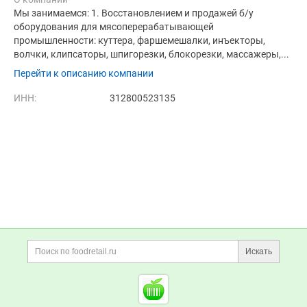
Мы занимаемся: 1. Восстановлением и продажей б/у
оборудования для мясоперерабатывающей
промышленности: куттера, фаршемешалки, инъекторы,
волчки, клипсаторы, шпигорезки, блокорезки, массажеры,...
Перейти к описанию компании
ИНН:
312800523135
Дополнительная информация
Поиск по сайту и ссы
Искать
Cсылки на полезные проект
Foodretail.ru