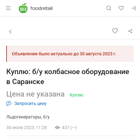
Раздел навигации по сайту foodretail.r
Объявление: Куплю: б/у колба
Информация о объявлении
Навигация и управление объявлением
Назад к списку объявлений
Объявление было актуально до
30 августа 2023 г.
Куплю: б/у колбасное оборудование
в Саранске
Цена не указана
Куплю
Запросить цену
Льдогенераторы
б/у
30 июля 2023, 11:28
437 (—)