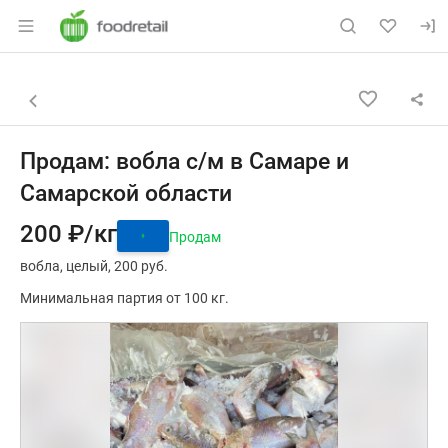
Раздел навигации по сайту foodretail.r
Объявление: Продам: вобла с/
Информация о объявлении
Навигация и управление объявлением
Назад к списку объявлений
Продам: вобла с/м в Самаре и
Самарской области
200 ₽/кг
Продам
вобла
целый
200 руб.
Минимальная партия от 100 кг.