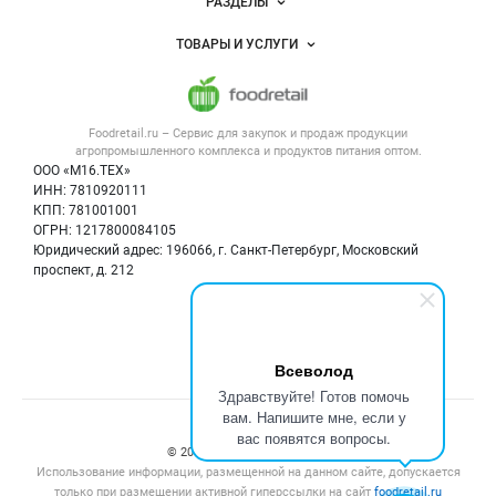
РАЗДЕЛЫ
Услуги и цены
Объявления
ТОВАРЫ И УСЛУГИ
Размещение рекламы
Каталог компаний
Напитки, соки, вода
Публичная оферта
Новости рынка
Услуги
Контактная информация
Форум
Foodretail.ru – Сервис для закупок и продаж
продукции
Оборудование для пищепрома
Политика обработки персональных данных
Вакансии
агропромышленного комплекса и продуктов питания
оптом.
Тара и упаковка
Для СМИ
ООО «М16.ТЕХ»
Блог
ИНН: 7810920111
Б/у оборудование
КПП: 781001001
Вакансии
ОГРН: 1217800084105
Юридический адрес: 196066, г. Санкт-Петербург, Московский
Информация о компаниях
проспект, д. 212
Карта объявлений
Мы в соцсетях:
Всеволод
Здравствуйте! Готов помочь
вам. Напишите мне, если у
Счетчики, авторское право, логотипы
вас появятся вопросы.
© 2008‑2026 ООО “М16.Тех”.
Использование информации, размещенной на данном сайте, допускается
только при размещении активной гиперссылки на сайт
foodretail.ru