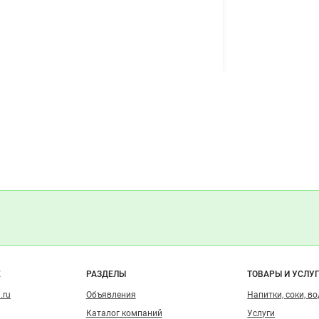
о сайту
Е
РАЗДЕЛЫ
ТОВАРЫ И УСЛУ
.ru
Объявления
Напитки, соки, в
Каталог компаний
Услуги