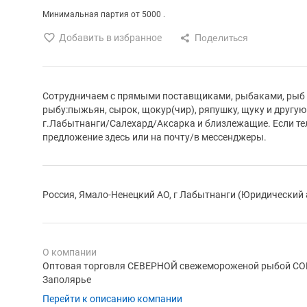
Минимальная партия от 5000 .
Добавить в избранное
Сотрудничаем с прямыми поставщиками, рыбаками, рыб
рыбу:пыжьян, сырок, щокур(чир), ряпушку, щуку и другую
г.Лабытнанги/Салехард/Аксарка и близлежащие. Если тел
предложение здесь или на почту/в мессенджеры.
Россия, Ямало-Ненецкий АО, г Лабытнанги (Юридический 
О компании
Оптовая торговля СЕВЕРНОЙ свежемороженой рыбой С
Заполярье
Перейти к описанию компании