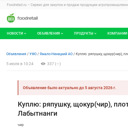
Раздел навигации по сайту foodretail.r
Foodretail.ru – Сервис для закупок и продаж
продукции агропромышленно
Авторизация и меню пользователя
Навигация по разделам сайта foodretail.ru
НОВОСТИ
ОБЪЯВЛЕНИЯ
ПРОДУКТЫ
КОМПАНИИ
Новости рынка
Все объявления
О каталоге брендов
О катало
Объявление: Куплю: ряпушку, 
Информация о объявлении
Навигация и управление объявлени
Объявления
УФО
Ямало-Ненецкий АО
Куплю: ряпушку, щокур(чир), пл
Документы
Мои объявления
Продукты питания
Каталог 
5 июля в 10:24
337 (—)
Мои продукты и напитки
Премиум
Объявление было актуально до
5 августа 2026 г.
Куплю: ряпушку, щокур(чир), плот
Лабытнанги
чир