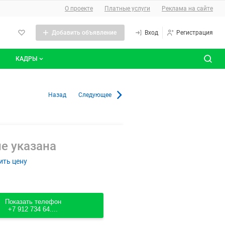
О сайте
О проекте
Платные услуги
Реклама на сайте
Добавить объявление
Вход
Регистрация
КАДРЫ
сты
Все вакансии
р в Лабытнанги
Назад
Следующее
Все резюме
е указана
ить цену
Показать телефон
+7 912 734 64....