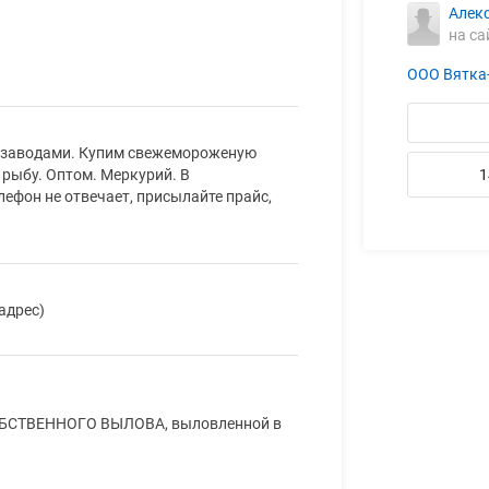
Алек
на са
ООО Вятка
 заводами. Купим свежемороженую
 рыбу. Оптом. Меркурий. В
1
ефон не отвечает, присылайте прайс,
адрес)
ОБСТВЕННОГО ВЫЛОВА, выловленной в