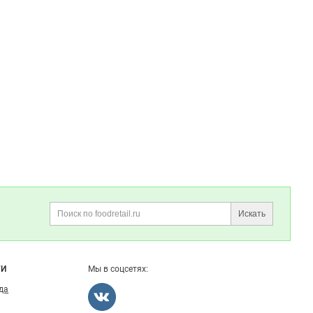
Искать
Поиск
ГИ
Мы в соцсетях:
ода