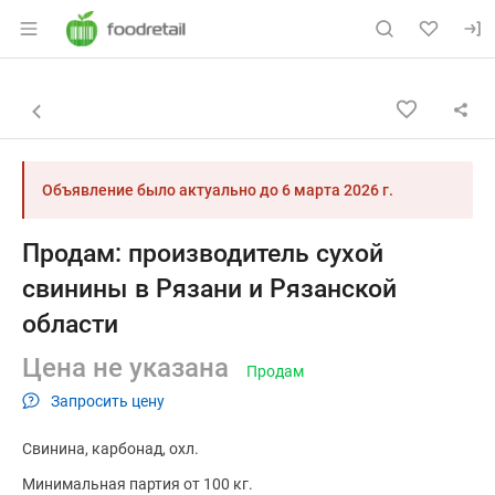
Раздел навигации по сайту foodretail.r
Объявление: Продам: производ
Информация о объявлении
Навигация и управление объявлением
Назад к списку объявлений
Объявление было актуально до
6 марта 2026 г.
Продам: производитель сухой
свинины в Рязани и Рязанской
области
Цена не указана
Продам
Запросить цену
Свинина
карбонад
охл.
Минимальная партия от 100 кг.