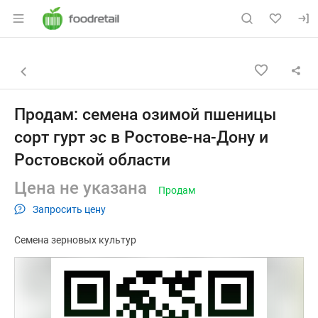
Раздел навигации по сайту foodretail.r
Объявление: Продам: семена о
Информация о объявлении
Навигация и управление объявлением
Назад к списку объявлений
Продам: семена озимой пшеницы
сорт гурт эс в Ростове-на-Дону и
Ростовской области
Цена не указана
Продам
Запросить цену
Семена зерновых культур