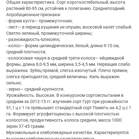
Общая характеристика. Сорт короткостебельный, высота
растений 80-95 см, устойчив к полеганию. Среднепоздний.
Апробационные признаки:
- форма куста— промежуточная;
- лист— в период кущения не опушен, восковой налет слабый.
Светло-зеленый, промежуточной ширины;
- разновидность-lutescens;
- колос— форма цилиндрическая, белый, длина 9-10 см,
средней плотности;
- колосковая чешуя в средней трети колоса— яйцевидной
формы, длина 8,0-9,5 мм, ширина 3,5-4,5 мм. Нервация слабо
выражена. Зубец прямой, слегка изогнутый. Плечо прямое,
слегка приподнятое, средней величины. Киль выражен
сильно;
- зерно— средней крупности.
Урожайность. Высокая. В конкурсном сортоиспытании в
среднем за 2012-15 гг. изучения сорт Гурт при урожайности
91,1 ц с 1 га превышает стандартный сорт Память на 4,2 ц с 1
га. Формирует агрофитоценозы с высокой плотностью
колосотоя, продуктивность колоса средняя, масса 1000
зерен 37-45 грамм.
Мукомольные и хлебопекарные качества. Характеризуется
высоким хлебопекарным качеством зерна.