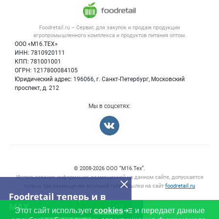
Напитки, соки, вода
Публичная оферта
Новости рынка
Услуги
Контактная информация
Форум
Foodretail.ru – Сервис для закупок и продаж
продукции
Оборудование для пищепрома
Политика обработки персональных данных
Вакансии
агропромышленного комплекса и продуктов питания
оптом.
Тара и упаковка
Для СМИ
ООО «М16.ТЕХ»
Блог
ИНН: 7810920111
Б/у оборудование
КПП: 781001001
Вакансии
ОГРН: 1217800084105
Юридический адрес: 196066, г. Санкт-Петербург, Московский
Информация о компаниях
проспект, д. 212
Карта объявлений
Мы в соцсетях:
Счетчики, авторское право, логотипы
© 2008‑2026 ООО “М16.Тех”.
Использование информации, размещенной на данном сайте, допускается
только при размещении активной гиперссылки на сайт
foodretail.ru
Foodretail теперь и в
MAX
Этот сайт использует
cookies
и передает данные