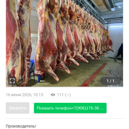
1
/
1
16 июня 2026, 10:15
111 (—)
Заказать
Показать телефон
+7(906)176-36....
Производитель!