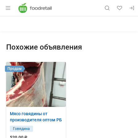
Раздел навигации по сайту foodretail.r
Объявление: Продам: говядина 
Информация о объявлении
Навигация и управление объявлением
Похожие объявления
Продам
Мясо говядины от
производителя оптом РБ
Говядина
520.00 ₽