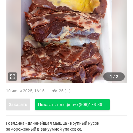
1
/
2
10 июля 2025, 16:15
25 (—)
Заказать
Показать телефон
+7(906)176-36....
Говядина - длиннейшая мышца - крупный кусок
замороженный в вакуумной упаковке.