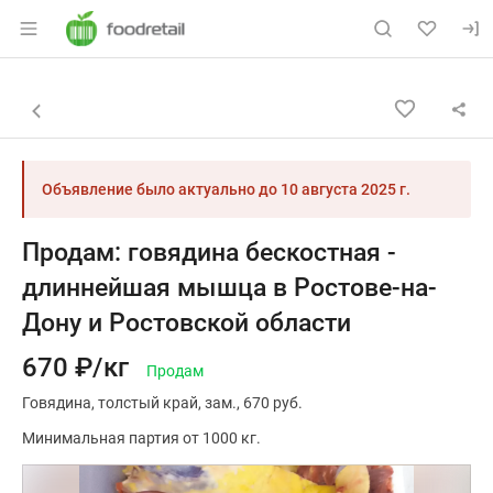
Раздел навигации по сайту foodretail.r
Объявление: Продам: говядина
Информация о объявлении
Навигация и управление объявлением
Назад к списку объявлений
Объявление было актуально до
10 августа 2025 г.
Продам: говядина бескостная -
длиннейшая мышца в Ростове-на-
Дону и Ростовской области
670 ₽/кг
Продам
Говядина
толстый край
зам.
670 руб.
Минимальная партия от 1000 кг.