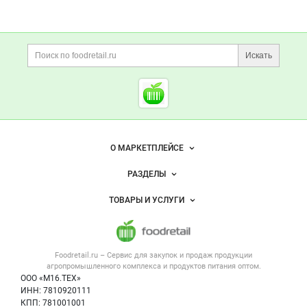
Дополнительная информация
Поиск по сайту и ссы
Искать
Cсылки на полезные проект
Foodretail.ru
— продукты
питания
Важные разделы и контакты
Навигация по сайту
О МАРКЕТПЛЕЙСЕ
Новости Foodretail.ru
РАЗДЕЛЫ
Услуги и цены
Объявления
ТОВАРЫ И УСЛУГИ
Размещение рекламы
Каталог компаний
Напитки, соки, вода
Публичная оферта
Новости рынка
Услуги
Контактная информация
Форум
Foodretail.ru – Сервис для закупок и продаж
продукции
Оборудование для пищепрома
Политика обработки персональных данных
Вакансии
агропромышленного комплекса и продуктов питания
оптом.
Тара и упаковка
Для СМИ
ООО «М16.ТЕХ»
Блог
ИНН: 7810920111
Б/у оборудование
КПП: 781001001