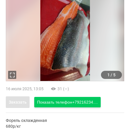
1
/
5
16 июля 2025, 13:05
31 (—)
Заказать
Показать телефон
+79216234....
Форель охлажденная
680р/кг