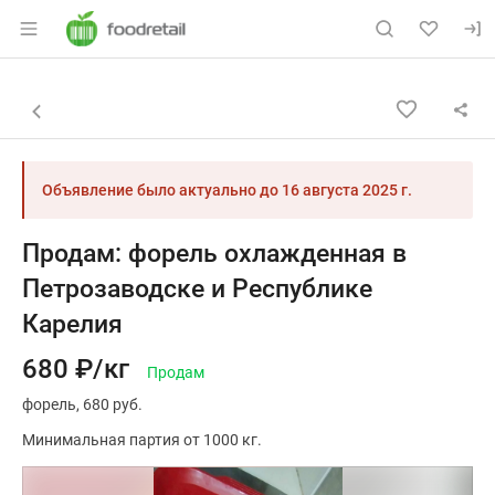
Раздел навигации по сайту foodretail.r
Объявление: Продам: форель о
Информация о объявлении
Навигация и управление объявлением
Назад к списку объявлений
Объявление было актуально до
16 августа 2025 г.
Продам: форель охлажденная в
Петрозаводске и Республике
Карелия
680 ₽/кг
Продам
форель
680 руб.
Минимальная партия от 1000 кг.