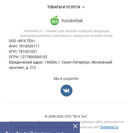
Услуги и цены
Объявления
ТОВАРЫ И УСЛУГИ
Размещение рекламы
Каталог компаний
Напитки, соки, вода
Публичная оферта
Новости рынка
Услуги
Контактная информация
Форум
Foodretail.ru – Сервис для закупок и продаж
продукции
Оборудование для пищепрома
Политика обработки персональных данных
Вакансии
агропромышленного комплекса и продуктов питания
оптом.
Тара и упаковка
Для СМИ
ООО «М16.ТЕХ»
Блог
ИНН: 7810920111
Б/у оборудование
КПП: 781001001
Вакансии
ОГРН: 1217800084105
Юридический адрес: 196066, г. Санкт-Петербург, Московский
Информация о компаниях
проспект, д. 212
Карта объявлений
Мы в соцсетях:
Счетчики, авторское право, логотипы
© 2008‑2026 ООО “М16.Тех”.
Использование информации, размещенной на данном сайте, допускается
только при размещении активной гиперссылки на сайт
foodretail.ru