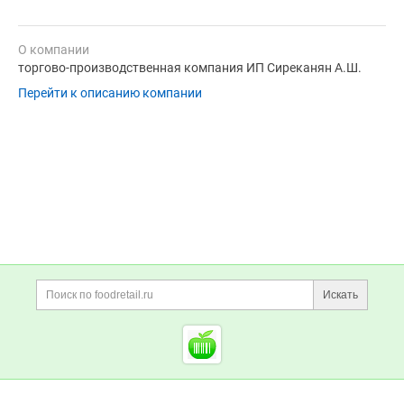
О компании
торгово-производственная компания ИП Сиреканян А.Ш.
Перейти к описанию компании
Дополнительная информация
Поиск по сайту и ссы
Искать
Cсылки на полезные проект
Foodretail.ru
— продукты
питания