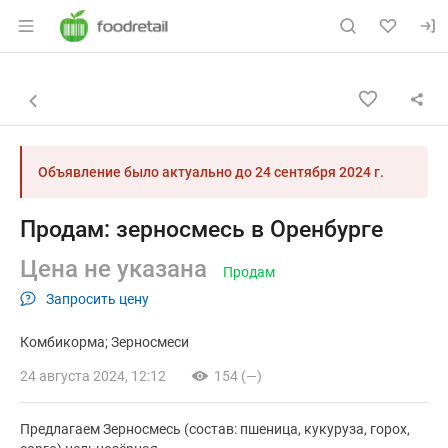
Раздел навигации по сайту foodretail.r
Объявление: Продам: зерносме
Информация о объявлении
Навигация и управление объявлением
Назад к списку объявлений
Объявление было актуально до
24 сентября 2024 г.
Продам: зерносмесь в Оренбурге
Цена не указана
Продам
Запросить цену
Комбикорма; Зерносмеси
24 августа 2024, 12:12
154 (—)
Предлагаем Зерносмесь (состав: пшеница, кукуруза, горох,