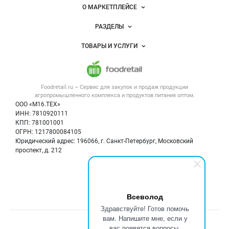
Важные разделы и контакты
Навигация по сайту
О МАРКЕТПЛЕЙСЕ
Новости Foodretail.ru
РАЗДЕЛЫ
Услуги и цены
Объявления
ТОВАРЫ И УСЛУГИ
Размещение рекламы
Каталог компаний
Напитки, соки, вода
Публичная оферта
Новости рынка
Услуги
Контактная информация
Форум
Foodretail.ru – Сервис для закупок и продаж
продукции
Оборудование для пищепрома
Политика обработки персональных данных
Вакансии
агропромышленного комплекса и продуктов питания
оптом.
Тара и упаковка
Для СМИ
ООО «М16.ТЕХ»
Блог
ИНН: 7810920111
Б/у оборудование
КПП: 781001001
Вакансии
ОГРН: 1217800084105
Юридический адрес: 196066, г. Санкт-Петербург, Московский
Информация о компаниях
проспект, д. 212
Карта объявлений
Мы в соцсетях:
Всеволод
Здравствуйте! Готов помочь
вам. Напишите мне, если у
Счетчики, авторское право, логотипы
вас появятся вопросы.