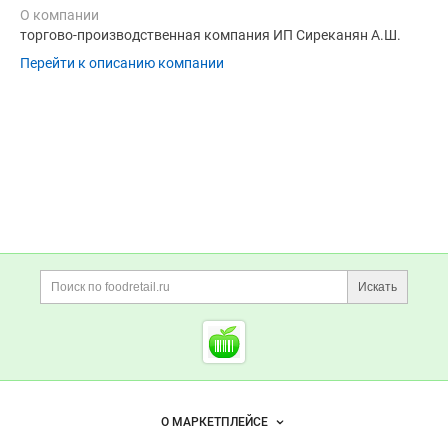
О компании
торгово-производственная компания ИП Сиреканян А.Ш.
Перейти к описанию компании
Дополнительная информация
Поиск по сайту и ссы
Искать
Cсылки на полезные проект
Foodretail.ru
— продукты
питания
Важные разделы и контакты
Навигация по сайту
О МАРКЕТПЛЕЙСЕ