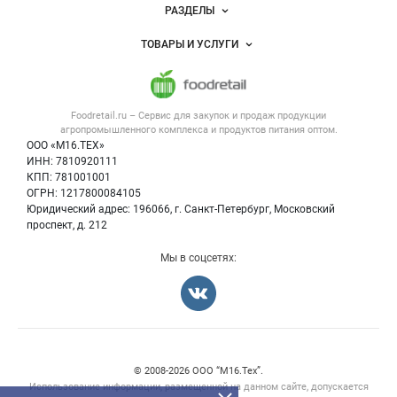
Новости Foodretail.ru
РАЗДЕЛЫ
Услуги и цены
Объявления
ТОВАРЫ И УСЛУГИ
Размещение рекламы
Каталог компаний
Напитки, соки, вода
Публичная оферта
Новости рынка
Услуги
Контактная информация
Форум
Foodretail.ru – Сервис для закупок и продаж
продукции
Оборудование для пищепрома
Политика обработки персональных данных
Вакансии
агропромышленного комплекса и продуктов питания
оптом.
Тара и упаковка
Для СМИ
ООО «М16.ТЕХ»
Блог
ИНН: 7810920111
Б/у оборудование
КПП: 781001001
Вакансии
ОГРН: 1217800084105
Юридический адрес: 196066, г. Санкт-Петербург, Московский
Информация о компаниях
проспект, д. 212
Карта объявлений
Мы в соцсетях:
Счетчики, авторское право, логотипы
© 2008‑2026 ООО “М16.Тех”.
Использование информации, размещенной на данном сайте, допускается