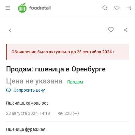
Раздел навигации по сайту foodretail.r
Объявление: Продам: пшеница 
Информация о объявлении
Навигация и управление объявлением
Назад к списку объявлений
Объявление было актуально до
28 сентября 2024 г.
Продам: пшеница в Оренбурге
Цена не указана
Продам
Запросить цену
Пшеница
самовывоз
28 августа 2024, 14:19
228 (—)
Пшеница фуражная.