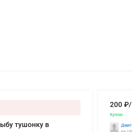
200 ₽/
Куплю
рыбу тушонку в
Дмит
на са