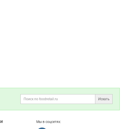
Искать
Поиск
ГИ
Мы в соцсетях: