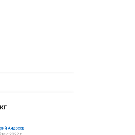
кг
рий Андреев
йте с 2022 г.