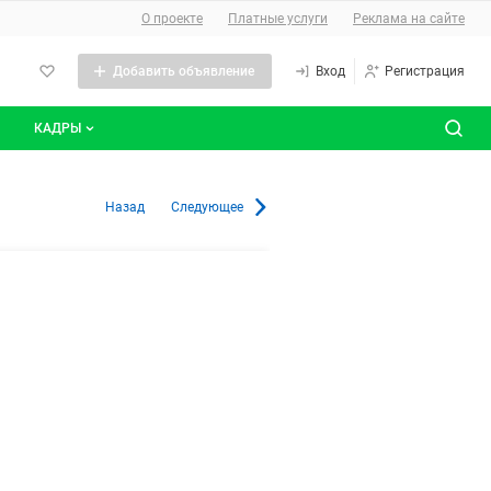
О сайте
О проекте
Платные услуги
Реклама на сайте
Добавить объявление
Вход
Регистрация
КАДРЫ
сты
Все вакансии
 Оренбурге
Назад
Следующее
Все резюме