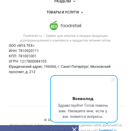
РАЗДЕЛЫ
Услуги и цены
Объявления
ТОВАРЫ И УСЛУГИ
Размещение рекламы
Каталог компаний
Напитки, соки, вода
Публичная оферта
Новости рынка
Услуги
Контактная информация
Форум
Foodretail.ru – Сервис для закупок и продаж
продукции
Оборудование для пищепрома
Политика обработки персональных данных
Вакансии
агропромышленного комплекса и продуктов питания
оптом.
Тара и упаковка
Для СМИ
ООО «М16.ТЕХ»
Блог
ИНН: 7810920111
Б/у оборудование
КПП: 781001001
Вакансии
ОГРН: 1217800084105
Юридический адрес: 196066, г. Санкт-Петербург, Московский
Информация о компаниях
проспект, д. 212
Карта объявлений
Мы в соцсетях:
Всеволод
Здравствуйте! Готов помочь
вам. Напишите мне, если у
Счетчики, авторское право, логотипы
вас появятся вопросы.
© 2008‑2026 ООО “М16.Тех”.
Использование информации, размещенной на данном сайте, допускается
только при размещении активной гиперссылки на сайт
foodretail.ru