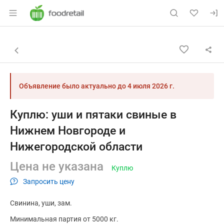
Раздел навигации по сайту foodretail.r
Объявление: Куплю: уши и пят
Информация о объявлении
Навигация и управление объявлением
Назад к списку объявлений
Объявление было актуально до
4 июля 2026 г.
Куплю: уши и пятаки свиные в
Нижнем Новгороде и
Нижегородской области
Цена не указана
Куплю
Запросить цену
Свинина
уши
зам.
Минимальная партия от 5000 кг.