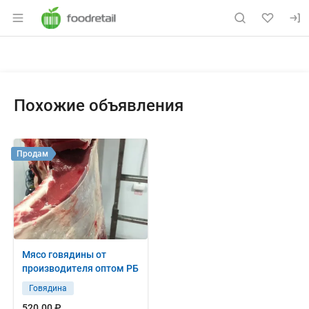
Раздел навигации по сайту foodretail.r
Объявление: Продам: свиная р
Информация о объявлении
Навигация и управление объявлением
Похожие объявления
Продам
Мясо говядины от
производителя оптом РБ
Говядина
520.00 ₽