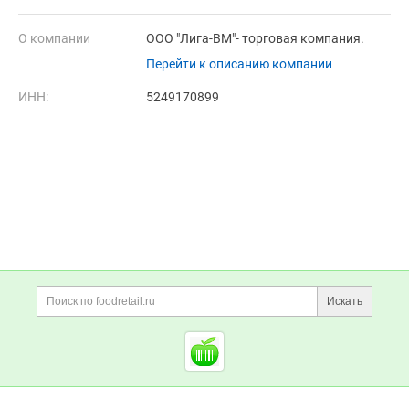
О компании
ООО "Лига-ВМ"- торговая компания.
Перейти к описанию компании
ИНН:
5249170899
Дополнительная информация
Поиск по сайту и ссы
Искать
Cсылки на полезные проект
Foodretail.ru
— продукты
питания