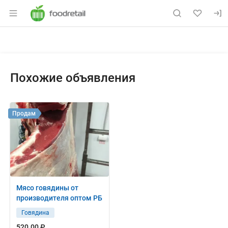
Раздел навигации по сайту foodretail.r
Объявление: Куплю: шпик боко
Информация о объявлении
Навигация и управление объявлением
Похожие объявления
Продам
Мясо говядины от
производителя оптом РБ
Говядина
520.00 ₽