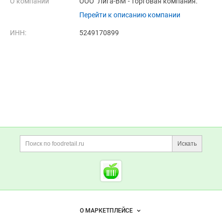
О компании
ООО "Лига-ВМ"- торговая компания.
Перейти к описанию компании
ИНН:
5249170899
Дополнительная информация
Поиск по сайту и ссы
Искать
Cсылки на полезные проект
Foodretail.ru
— продукты
питания
Важные разделы и контакты
Навигация по сайту
О МАРКЕТПЛЕЙСЕ