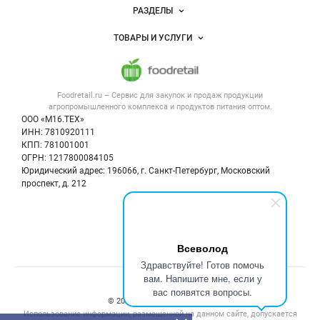
Новости Foodretail.ru
РАЗДЕЛЫ
Услуги и цены
Объявления
ТОВАРЫ И УСЛУГИ
Размещение рекламы
Каталог компаний
Напитки, соки, вода
Публичная оферта
Новости рынка
Услуги
Контактная информация
Форум
Foodretail.ru – Сервис для закупок и продаж
продукции
Оборудование для пищепрома
Политика обработки персональных данных
Вакансии
агропромышленного комплекса и продуктов питания
оптом.
Тара и упаковка
Для СМИ
ООО «М16.ТЕХ»
Блог
ИНН: 7810920111
Б/у оборудование
КПП: 781001001
Вакансии
ОГРН: 1217800084105
Юридический адрес: 196066, г. Санкт-Петербург, Московский
Информация о компаниях
проспект, д. 212
Карта объявлений
Мы в соцсетях:
Всеволод
Здравствуйте! Готов помочь
вам. Напишите мне, если у
Счетчики, авторское право, логотипы
вас появятся вопросы.
© 2008‑2026 ООО “М16.Тех”.
Использование информации, размещенной на данном сайте, допускается