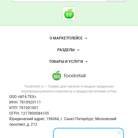
Cсылки на полезные проект
Foodretail.ru
— продукты
питания
Важные разделы и контакты
Навигация по сайту
О МАРКЕТПЛЕЙСЕ
Новости Foodretail.ru
РАЗДЕЛЫ
Услуги и цены
Объявления
ТОВАРЫ И УСЛУГИ
Размещение рекламы
Каталог компаний
Напитки, соки, вода
Публичная оферта
Новости рынка
Услуги
Контактная информация
Форум
Foodretail.ru – Сервис для закупок и продаж
продукции
Оборудование для пищепрома
Политика обработки персональных данных
Вакансии
агропромышленного комплекса и продуктов питания
оптом.
Тара и упаковка
Для СМИ
ООО «М16.ТЕХ»
Блог
ИНН: 7810920111
Б/у оборудование
КПП: 781001001
Вакансии
ОГРН: 1217800084105
Юридический адрес: 196066, г. Санкт-Петербург, Московский
Информация о компаниях
проспект, д. 212
Карта объявлений
Мы в соцсетях: