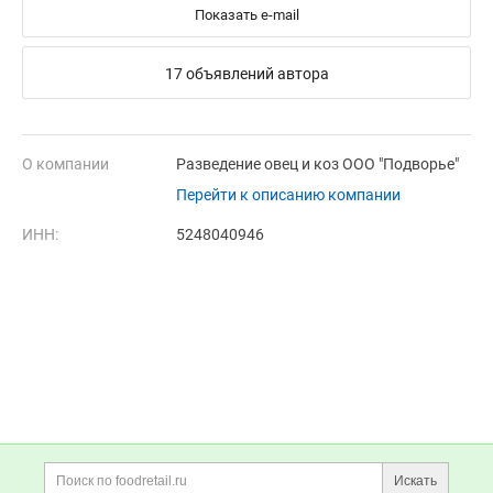
Показать e-mail
17 объявлений автора
О компании
Разведение овец и коз ООО "Подворье"
Перейти к описанию компании
ИНН:
5248040946
Дополнительная информация
Поиск по сайту и ссы
Искать