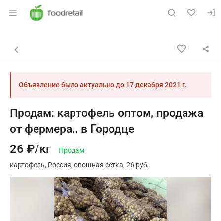
Раздел навигации по сайту foodretail.r
Объявление: Продам: картофел
Информация о объявлении
Навигация и управление объявлением
Назад к списку объявлений
Объявление было актуально до
17 декабря 2021 г.
Продам: картофель оптом, продажа
от фермера.. в Городце
26 ₽/кг
Продам
картофель
Россия
овощная сетка
26 руб.