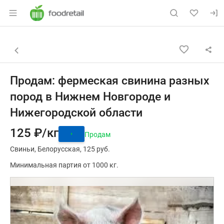
Раздел навигации по сайту foodretail.r
Объявление: Продам: фермеск
Информация о объявлении
Навигация и управление объявлением
Назад к списку объявлений
Продам: фермеская свинина разных
пород в Нижнем Новгороде и
Нижегородской области
125 ₽/кг
Продам
Свиньи
Белорусская
125 руб.
Минимальная партия от 1000 кг.