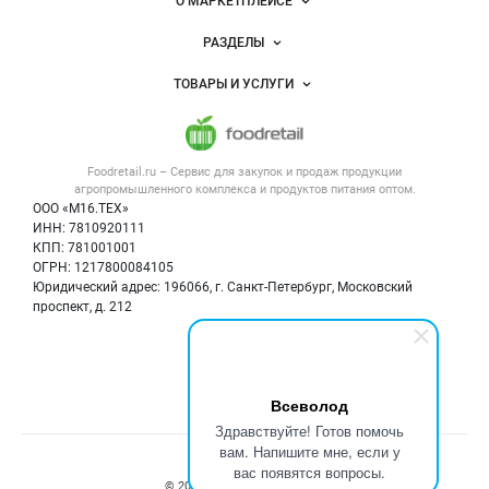
Важные разделы и контакты
Навигация по сайту
О МАРКЕТПЛЕЙСЕ
Новости Foodretail.ru
РАЗДЕЛЫ
Услуги и цены
Объявления
ТОВАРЫ И УСЛУГИ
Размещение рекламы
Каталог компаний
Напитки, соки, вода
Публичная оферта
Новости рынка
Услуги
Контактная информация
Форум
Foodretail.ru – Сервис для закупок и продаж
продукции
Оборудование для пищепрома
Политика обработки персональных данных
Вакансии
агропромышленного комплекса и продуктов питания
оптом.
Тара и упаковка
Для СМИ
ООО «М16.ТЕХ»
Блог
ИНН: 7810920111
Б/у оборудование
КПП: 781001001
Вакансии
ОГРН: 1217800084105
Юридический адрес: 196066, г. Санкт-Петербург, Московский
Информация о компаниях
проспект, д. 212
Карта объявлений
Мы в соцсетях:
Всеволод
Здравствуйте! Готов помочь
вам. Напишите мне, если у
Счетчики, авторское право, логотипы
вас появятся вопросы.
© 2008‑2026 ООО “М16.Тех”.