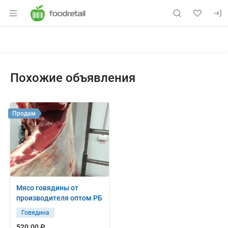
Раздел навигации по сайту foodretail.r
Объявление: Куплю: трубчатая
Информация о объявлении
Навигация и управление объявлением
Похожие объявления
Продам
Мясо говядины от
производителя оптом РБ
Говядина
520.00 ₽