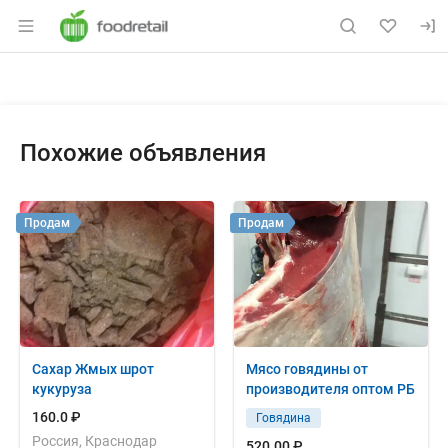
Раздел навигации по сайту foodretail.r
Объявление: Куплю: сердце св
Информация о объявлении
Навигация и управление объявлением
Похожие объявления
Продам
Продам
Сахар Жмых шрот
Мясо говядины от
кукуруза
производителя оптом РБ
160.0 ₽
Говядина
Россия, Краснодар
520.00 ₽