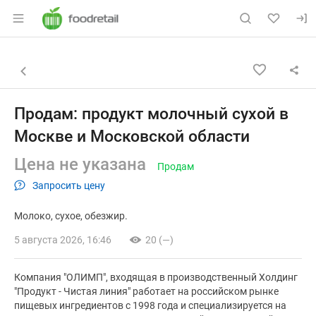
Раздел навигации по сайту foodretail.r
Объявление: Продам: продукт 
Информация о объявлении
Навигация и управление объявлением
Назад к списку объявлений
Продам: продукт молочный сухой в
Москве и Московской области
Цена не указана
Продам
Запросить цену
Молоко
сухое
обезжир.
5 августа 2026, 16:46
20 (—)
Компания "ОЛИМП", входящая в производственный Холдинг
"Продукт - Чистая линия" работает на российском рынке
пищевых ингредиентов с 1998 года и специализируется на