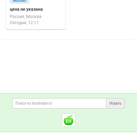
Молоко
цена не указана
Россия, Москва
Сегодня, 12:11
Дополнительная информация
Поиск по сайту и ссы
Искать
Cсылки на полезные проект
Foodretail.ru
— продукты