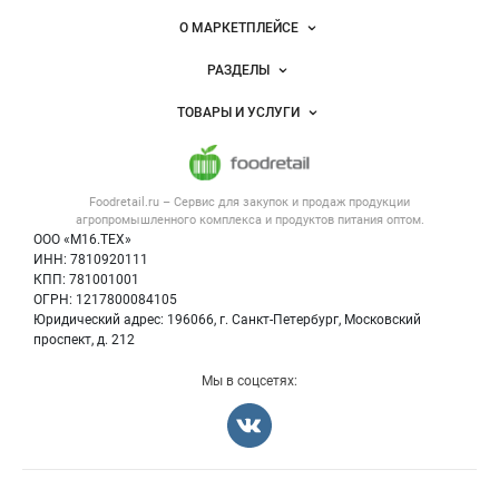
питания
Важные разделы и контакты
Навигация по сайту
О МАРКЕТПЛЕЙСЕ
Новости Foodretail.ru
РАЗДЕЛЫ
Услуги и цены
Объявления
ТОВАРЫ И УСЛУГИ
Размещение рекламы
Каталог компаний
Напитки, соки, вода
Публичная оферта
Новости рынка
Услуги
Контактная информация
Форум
Foodretail.ru – Сервис для закупок и продаж
продукции
Оборудование для пищепрома
Политика обработки персональных данных
Вакансии
агропромышленного комплекса и продуктов питания
оптом.
Тара и упаковка
Для СМИ
ООО «М16.ТЕХ»
Блог
ИНН: 7810920111
Б/у оборудование
КПП: 781001001
Вакансии
ОГРН: 1217800084105
Юридический адрес: 196066, г. Санкт-Петербург, Московский
Информация о компаниях
проспект, д. 212
Карта объявлений
Мы в соцсетях: