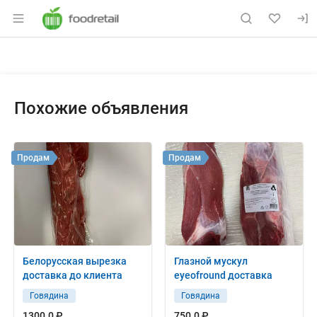
Раздел навигации по сайту foodretail.r
Объявление: Продам: легкое г
Информация о объявлении
Навигация и управление объявлением
Похожие объявления
Продам
Продам
Белорусская вырезка
Глазной мускул
доставка до клиента
eyeofround доставка
Говядина
Говядина
1300.0 ₽
750.0 ₽