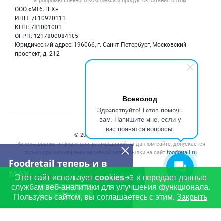
Вакансии
агропромышленного комплекса и продуктов питания
оптом.
Тара и упаковка
Для СМИ
ООО «М16.ТЕХ»
Блог
ИНН: 7810920111
Б/у оборудование
КПП: 781001001
Вакансии
ОГРН: 1217800084105
Юридический адрес: 196066, г. Санкт-Петербург, Московский
Информация о компаниях
проспект, д. 212
Карта объявлений
Мы в соцсетях:
Всеволод
Здравствуйте! Готов помочь
вам. Напишите мне, если у
Счетчики, авторское право, логотипы
вас появятся вопросы.
© 2008‑2026 ООО “М16.Тех”.
Использование информации, размещенной на данном сайте, допускается
только при размещении активной гиперссылки на сайт
foodretail.ru
Foodretail теперь и в
MAX
Этот сайт использует
cookies
и передает данные
службам веб-аналитики для улучшения функционала.
ПЕРЕЙТИ
Пользуясь сайтом, вы соглашаетесь с этим.
Закрыть