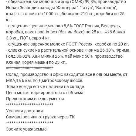
- обезвоженный молочный жир (ОМЖ) 99,8%, производство
Новая Зеландия заводы "Фонтерра", "Татуа", "Вэстланд",
крафты-тонник по 1000 кг., бочки по 210 кг., коробки по 25
кг.,
- сгущенное цельное молоко 8,5% ГОСТ Россия, Беларусь,
коробка, пакет bag-in-box (бэг-ин-бокс) по 25 кг., ж/б банка
3,8 кг., ПЭТ ведро 4 кг.
- сгущенное варенное молоко ГОСТ, Россия, коробка по 20 кг.
- сливки сухие на растительной основе: Фрима 26-30%, Фрима
Голд 30-32%, Хай Милки 26%, Хай Микс 50%, производство
Южная Корея,мешки по 25 кг.,
**************************
Склад, производство и офис находится все в одном месте, от
МКАДа 6 км. по Дмитровскому шоссе.
Товар всегда есть в наличии на складе.
Цена может варьироваться от объема.
Предоставим все документы.
**************************
Условия доставки:
Самовывоз или отгрузка через ТК
**************************
Звоните уважаемые!