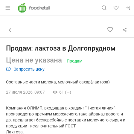
Раздел навигации по сайту foodretail.r
Объявление: Продам: лактоза 
Информация о объявлении
Навигация и управление объявлением
Назад к списку объявлений
Продам: лактоза в Долгопрудном
Цена не указана
Продам
Запросить цену
Составные части молока
молочный сахар(лактоза)
27 июля 2026, 09:07
61 (—)
Компания ОЛИМП, входящая в холдинг "Чистая линия"-
производство премиум мороженого,тана,айрана,творога и
др. предлагает бесперебойные поставки молочного сырья и
продукции - исключительный ГОСТ.
Лактоза.