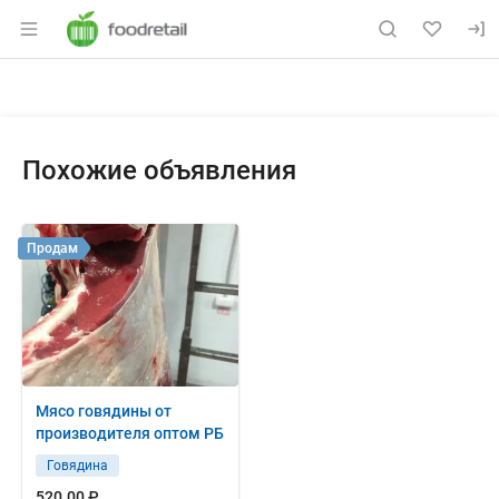
Раздел навигации по сайту foodretail.r
Объявление: Продам: cубпроду
Информация о объявлении
Навигация и управление объявлением
Похожие объявления
Продам
Мясо говядины от
производителя оптом РБ
Говядина
520.00 ₽