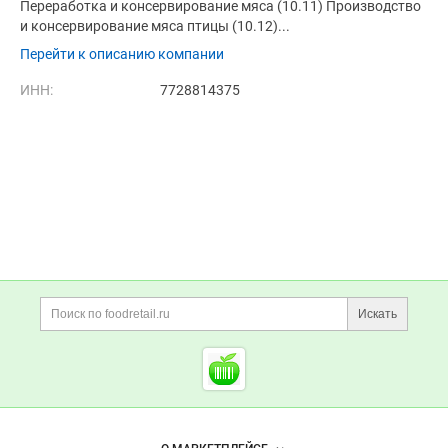
Переработка и консервирование мяса (10.11) Производство
и консервирование мяса птицы (10.12)...
Перейти к описанию компании
ИНН:
7728814375
Дополнительная информация
Поиск по сайту и ссы
Искать
Cсылки на полезные проект
Foodretail.ru
— продукты
питания