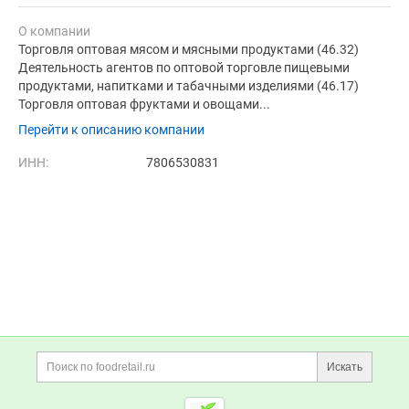
О компании
Торговля оптовая мясом и мясными продуктами (46.32)
Деятельность агентов по оптовой торговле пищевыми
продуктами, напитками и табачными изделиями (46.17)
Торговля оптовая фруктами и овощами...
Перейти к описанию компании
ИНН:
7806530831
Дополнительная информация
Поиск по сайту и ссы
Искать
Cсылки на полезные проект