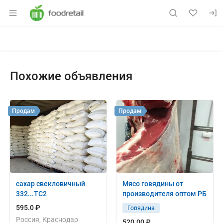
Раздел навигации по сайту foodretail.r
Объявление: Куплю: купим жил
Информация о объявлении
Навигация и управление объявлением
Похожие объявления
Продам
Продам
сахар свекловичный
Мясо говядины от
332...ТС2
производителя оптом РБ
595.0 ₽
Говядина
Россия, Краснодар
520.00 ₽