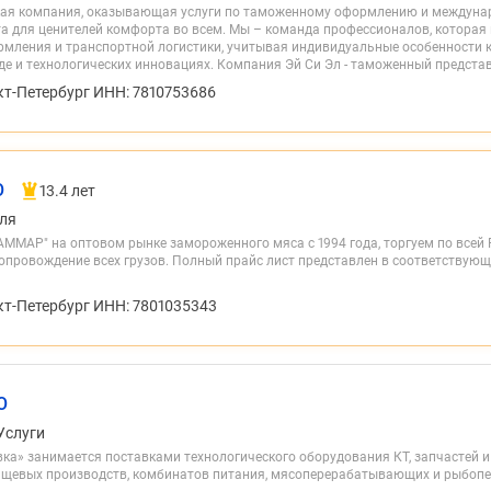
кая компания, оказывающая услуги по таможенному оформлению и междуна
а для ценителей комфорта во всем. Мы – команда профессионалов, которая 
мления и транспортной логистики, учитывая индивидуальные особенности 
е и технологических инновациях. Компания Эй Си Эл - таможенный представи
кт-Петербург ИНН: 7810753686
О
13.4 лет
ля
ММАР" на оптовом рынке замороженного мяса с 1994 года, торгуем по всей 
опровождение всех грузов. Полный прайс лист представлен в соответствующ
кт-Петербург ИНН: 7801035343
О
Услуги
ка» занимается поставками технологического оборудования КТ, запчастей и
пищевых производств, комбинатов питания, мясоперерабатывающих и рыбоп