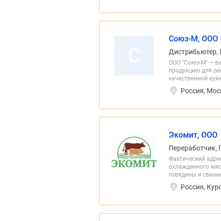
Союз-М, ООО
С
Дистрибьютер, 
ООО "Союз-М" — в
продукцию для рес
качественной кухн
Россия, Мос
Экомит, ООО
Переработчик, 
Фактический адрес
охлажденного мяс
говядины и свини
Россия, Кур