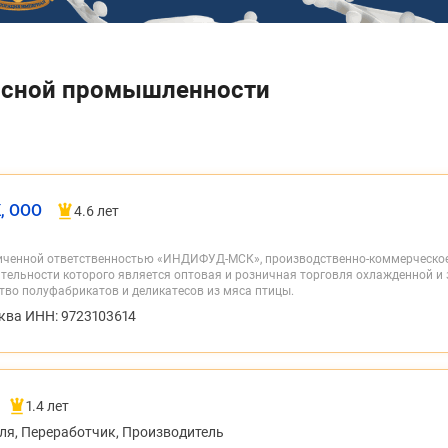
ясной промышленности
, ООО
4.6 лет
ниченной ответственностью «ИНДИФУД-МСК», производственно-коммерческо
тельности которого является оптовая и розничная торговля охлажденной и
ство полуфабрикатов и деликатесов из мяса птицы.
ква ИНН: 9723103614
1.4 лет
ля, Переработчик, Производитель