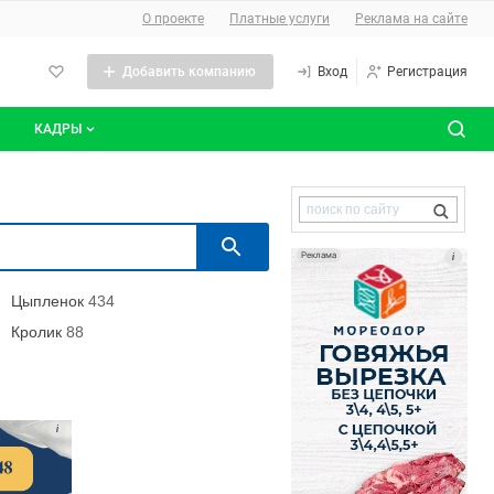
О сайте
О проекте
Платные услуги
Реклама на сайте
Добавить компанию
Вход
Регистрация
КАДРЫ
сты
Все вакансии
Поиск по сайту
Все резюме
Поиск
Реклама
i
Цыпленок
434
Кролик
88
i