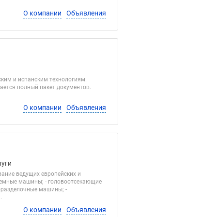
О компании
Объявления
ким и испанским технологиям.
ается полный пакет документов.
О компании
Объявления
луги
ование ведущих европейских и
ъемные машины; - головоотсекающие
оразделочные машины; -
.
О компании
Объявления