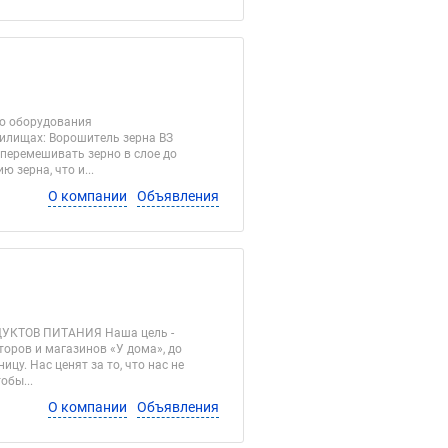
го оборудования
нилищах: Ворошитель зерна ВЗ
 перемешивать зерно в слое до
 зерна, что и...
О компании
Объявления
УКТОВ ПИТАНИЯ Наша цель -
оров и магазинов «У дома», до
ицу. Нас ценят за то, что нас не
обы...
О компании
Объявления