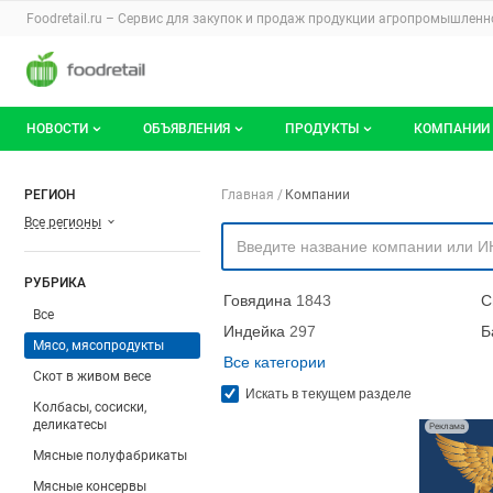
Раздел навигации по сайту foodretail.r
Foodretail.ru – Сервис для закупок и продаж
продукции агропромышленно
Авторизация и меню пользователя
Навигация по разделам сайта foodretail.ru
НОВОСТИ
ОБЪЯВЛЕНИЯ
ПРОДУКТЫ
КОМПАНИИ
Новости рынка
Все объявления
О каталоге брендов
О катало
Навигация по компа
РЕГИОН
Главная
Компании
Все регионы
Документы
Мои объявления
Продукты питания
Каталог 
Мои продукты и напитки
Премиум
РУБРИКА
Говядина
1843
С
Все
Индейка
297
Б
Мясо, мясопродукты
Все категории
Скот в живом весе
Искать в текущем разделе
Колбасы, сосиски,
деликатесы
Реклама
Мясные полуфабрикаты
Мясные консервы