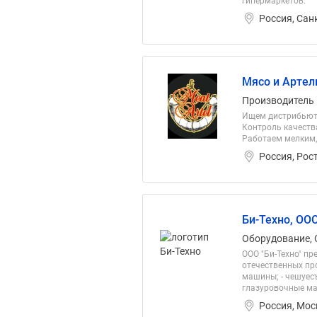
гипермаркетов.
Россия, Сан
Мясо и Артел
Производитель
Ищем дистрибьюто
Контроль качеств
Работаем мелким,
Россия, Рос
Би-Техно, ОО
Оборудование, 
ООО "Би-Техно" пр
отечественных пр
машины; - чешуес
глазуровочные ма
Россия, Мос