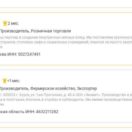
2 мес.
Производитель, Розничная торговля
аш партнер в создании безупречных мясных блюд. Мы поставляем крупноку
торанов, столовых, кафе и социальных учреждений, помогая не просто закуп
е.
ква ИНН: 5027247491
<1 мес.
Производитель, Фермерское хозяйство, Экспортер
: 305023 г. Курск, ул. 1-ая Прогонная, д. 48 А ООО «Экомит». Производство 
а в полутушах, блочное, в отрубах и субпродукты. Мы имеем производственн
ны
ская область ИНН: 4632211282