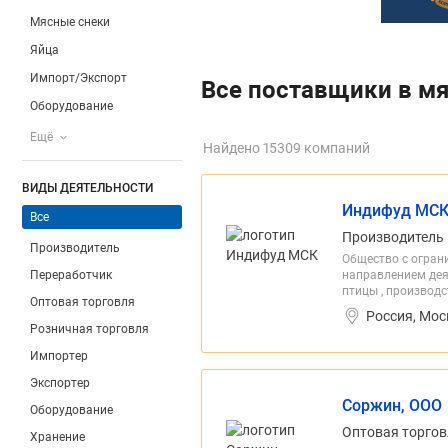
Мясные снеки
Яйца
Импорт/Экспорт
Все поставщики в м
Оборудование
Ещё
Найдено 15309 компаний
ВИДЫ ДЕЯТЕЛЬНОСТИ
Индифуд МСК
Все
Производитель
Производитель
Общество с огра
Переработчик
направлением дея
птицы , производ
Оптовая торговля
Россия, Мос
Розничная торговля
Импортер
Экспортер
Соржин, ООО
Оборудование
Оптовая торгов
Хранение