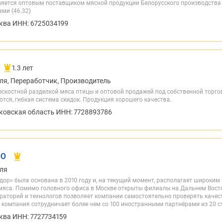
яется оптовым поставщиком мясной продукции Белорусского производства в
ми (46.32)
ква ИНН: 6725034199
1.3 лет
ля, Переработчик, Производитель
скостной разделкой мяса птицы и оптовой продажей под собственной торго
тся, гибкая система скидок. Продукция хорошего качества.
ковская область ИНН: 7728893786
ОО
ля
ор» была основана в 2010 году и, на текущий момент, располагает широки
мяса. Помимо головного офиса в Москве открыты филиалы на Дальнем Восток
раторий и технологов позволяет компании самостоятельно проверять качес
компания сотрудничает более чем со 100 иностранными партнёрами из 20 стр
ква ИНН: 7727734159