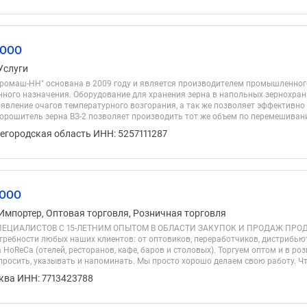
 ООО
Услуги
ромаш-НН" основана в 2009 году и является производителем промышленно
нного назначения. Оборудование для хранения зерна в напольных зернохра
явление очагов температурного возгорания, а так же позволяет эффективно
орошитель зерна ВЗ-2 позволяет производить тот же объем по перемешиванию
егородская область ИНН: 5257111287
 ООО
Импортер, Оптовая торговля, Розничная торговля
ПЕЦИАЛИСТОВ С 15-ЛЕТНИМ ОПЫТОМ В ОБЛАСТИ ЗАКУПОК И ПРОДАЖ ПРОД
требности любых наших клиентов: от оптовиков, переработчиков, дистрибьют
 HoReCa (отелей, ресторанов, кафе, баров и столовых). Торгуем оптом и в розн
просить, указывать и напоминать. Мы просто хорошо делаем свою работу. Чт
ква ИНН: 7713423788