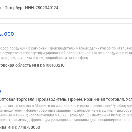
кт-Петербург ИНН: 7802340124
ь, ООО
ров продукции в регионах. Производитель мясных деликатесов по итальянс
а осуществляется сертифицированной лабораторией. На всю продукцию выд
 средним, крупным оптом, подробности по телефону.
товская область ИНН: 6166103210
О
Оптовая торговля, Производитель, Прочее, Розничная торговля, Ус
едлагает со склада в Москве и на заказ новое и восстановленное б/у оборуд
оизводителей: - филетировочные машины; - рыбомоечные машины; - шкурос
ъемные машины; - сортирующие машины (грейдеры); - ленточные пилы; - рыб
шины; - камеры дефростации, разморозки - машины для порционирования и..
ква ИНН: 7718780060