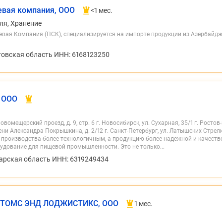
евая компания, ООО
<1 мес.
ля, Хранение
вая Компания (ПСК), специализируется на импорте продукции из Азербайджа
товская область ИНН: 6168123250
 ООО
вомещерский проезд, д. 9, стр. 6 г. Новосибирск, ул. Сухарная, 35/1 г. Ростов-н
ени Александра Покрышкина, д. 2/12 г. Санкт-Петербург, ул. Латышских Стрелк
 производства более технологичным, а продукцию более надежной и качеств
удование для пищевой промышленности. Это не только...
арская область ИНН: 6319249434
ТОМС ЭНД ЛОДЖИСТИКС, ООО
1 мес.