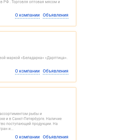
 РФ . Торговля оптовая мясом и
О компании
Объявления
вой маркой «Беладарка» «Дарптица».
О компании
Объявления
м ассортиментом рыбы и
е и в Санкт-Петербурге. Наличие
тво поступающей продукции. На
ан и...
О компании
Объявления