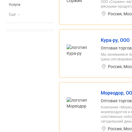
ООО «Соржин» явл
Услуги
мясными продукта
Россия, Мос
Ещё
Кура-ру, ООО
Оптовая торгов
Мы занимаемся бе
Цены обговариваю
Россия, Мос
Мореодор, О
Оптовая торгов
Компания «Мореод
морепродуктов и 
собственных лабо
сегодняшний день 
Россия, Мос