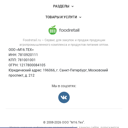
Новости Foodretail.ru
РАЗДЕЛЫ
Услуги и цены
Объявления
ТОВАРЫ И УСЛУГИ
Размещение рекламы
Каталог компаний
Напитки, соки, вода
Публичная оферта
Новости рынка
Услуги
Контактная информация
Форум
Foodretail.ru – Сервис для закупок и продаж
продукции
Оборудование для пищепрома
Политика обработки персональных данных
Вакансии
агропромышленного комплекса и продуктов питания
оптом.
Тара и упаковка
Для СМИ
ООО «М16.ТЕХ»
Блог
ИНН: 7810920111
Б/у оборудование
КПП: 781001001
Вакансии
ОГРН: 1217800084105
Юридический адрес: 196066, г. Санкт-Петербург, Московский
Информация о компаниях
проспект, д. 212
Карта объявлений
Мы в соцсетях:
Счетчики, авторское право, логотипы
© 2008‑2026 ООО “М16.Тех”.
Использование информации, размещенной на данном сайте, допускается