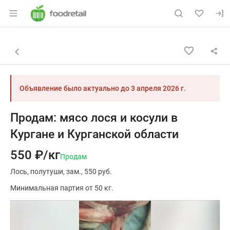
Раздел навигации по сайту foodretail.r
Объявление: Продам: мясо лося
Информация о объявлении
Навигация и управление объявлением
Назад к списку объявлений
Объявление было актуально до
3 апреля 2026 г.
Продам: мясо лося и косули в
Кургане и Курганской области
550 ₽/кг
Продам
Лось
полутуши
зам.
550 руб.
Минимальная партия от 50 кг.