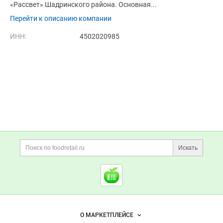
«Рассвет» Шадринского района. Основная...
Перейти к описанию компании
ИНН:
4502020985
Дополнительная информация
Поиск по сайту и ссы
Искать
Cсылки на полезные проект
Foodretail.ru
— продукты
питания
Важные разделы и контакты
Навигация по сайту
О МАРКЕТПЛЕЙСЕ