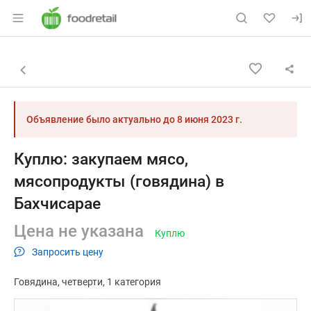
Раздел навигации по сайту foodretail.r
Объявление: Куплю: закупаем 
Информация о объявлении
Навигация и управление объявлением
Назад к списку объявлений
Объявление было актуально до
8 июня 2023 г.
Куплю: закупаем мясо,
мясопродукты (говядина) в
Бахчисарае
Цена не указана
Куплю
Запросить цену
Говядина
четверти
1 категория