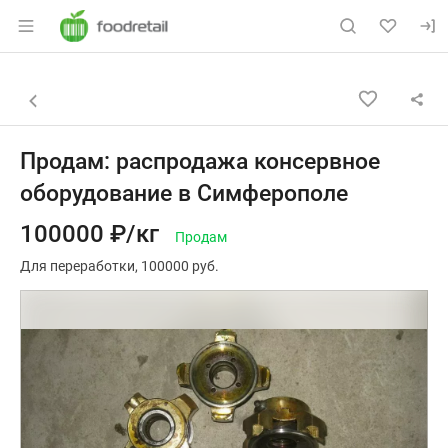
Раздел навигации по сайту foodretail.r
Объявление: Продам: распрод
Информация о объявлении
Навигация и управление объявлением
Назад к списку объявлений
Продам: распродажа консервное
оборудование в Симферополе
100000 ₽/кг
Продам
Для переработки
100000 руб.