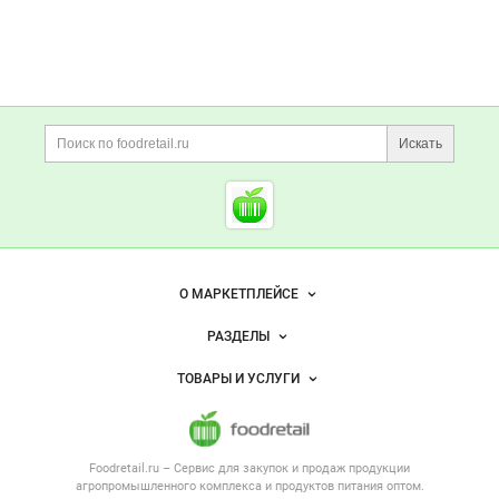
Дополнительная информация
Поиск по сайту и ссы
Искать
Cсылки на полезные проект
Foodretail.ru
— продукты
питания
Важные разделы и контакты
Навигация по сайту
О МАРКЕТПЛЕЙСЕ
Новости Foodretail.ru
РАЗДЕЛЫ
Услуги и цены
Объявления
ТОВАРЫ И УСЛУГИ
Размещение рекламы
Каталог компаний
Напитки, соки, вода
Публичная оферта
Новости рынка
Услуги
Контактная информация
Форум
Foodretail.ru – Сервис для закупок и продаж
продукции
Оборудование для пищепрома
Политика обработки персональных данных
Вакансии
агропромышленного комплекса и продуктов питания
оптом.