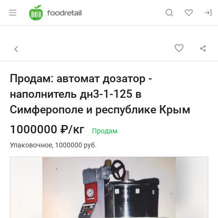
Раздел навигации по сайту foodretail.r
Объявление: Продам: автомат 
Информация о объявлении
Навигация и управление объявлением
Назад к списку объявлений
Продам: автомат дозатор -
наполнитель дн3-1-125 в
Симферополе и республике Крым
1000000 ₽/кг
Продам
Упаковочное
1000000 руб.