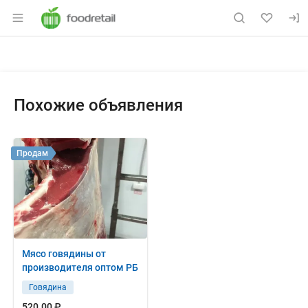
Раздел навигации по сайту foodretail.r
Объявление: Продам: мясо сви
Информация о объявлении
Навигация и управление объявлением
Похожие объявления
Продам
Мясо говядины от
производителя оптом РБ
Говядина
520.00 ₽