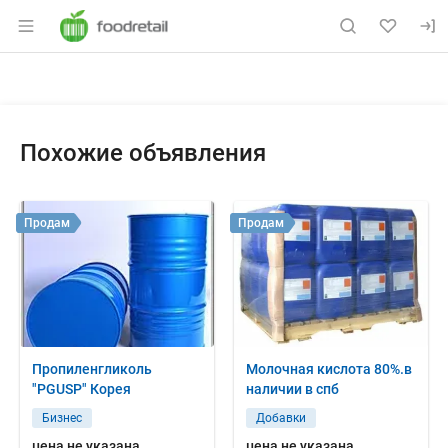
Раздел навигации по сайту foodretail.r
Объявление: Продам: мука 202
Информация о объявлении
Навигация и управление объявлением
Похожие объявления
Продам
Продам
Пропиленгликоль
Молочная кислота 80%.в
"PGUSP" Корея
наличии в спб
Бизнес
Добавки
цена не указана
цена не указана