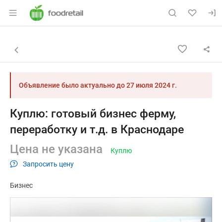
Раздел навигации по сайту foodretail.r
Объявление: Куплю: готовый би
Информация о объявлении
Навигация и управление объявлением
Назад к списку объявлений
Объявление было актуально до
27 июля 2024 г.
Куплю: готовый бизнес ферму,
переработку и т.д. в Краснодаре
Цена не указана
Куплю
Запросить цену
Бизнес