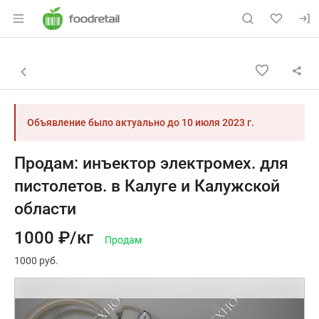
Раздел навигации по сайту foodretail.r
Объявление: Продам: инъектор 
Информация о объявлении
Навигация и управление объявлением
Назад к списку объявлений
Объявление было актуально до
10 июля 2023 г.
Продам: инъектор электромех. для
пистолетов. в Калуге и Калужской
области
1000 ₽/кг
Продам
1000 руб.