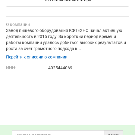
О компании
Завод пищевого оборудования КФТЕХНО начал активную
деятельность в 2015 году. За короткий период времени
работы компании удалось добиться высоких результатов и
роста за счет грамотного подхода к...
Перейти к описанию компании
ИНН:
4025444069
Дополнительная информация
Поиск по сайту и ссы