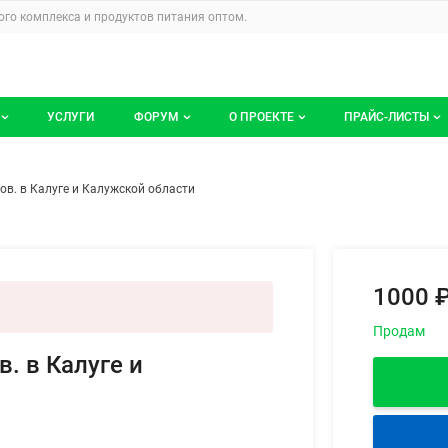
u
го комплекса и продуктов питания
оптом.
УСЛУГИ
ФОРУМ
О ПРОЕКТЕ
ПРАЙС-ЛИСТЫ
ге компаний
Все темы
Блог
Мои прайс-ли
р для пистолетов. в Калуге и 
ем
ов. в Калуге и Калужской области
компаний
Избранные
Услуги проекта
 размещение
С моим участием
О проекте
Контакты
1000 ₽
Публичная оферта
Продам
. в Калуге и
Реклама на сайте