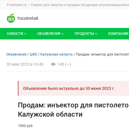
Раздел навигации по сайту foodretail.r
Foodretail.ru – Сервис для закупок и продаж
продукции агропромышленно
Авторизация и меню пользователя
Навигация по разделам сайта foodretail.ru
НОВОСТИ
ОБЪЯВЛЕНИЯ
ПРОДУКТЫ
КОМПАНИИ
Новости рынка
Все объявления
О каталоге брендов
О катало
Объявление: Продам: инъекто
Информация о объявлении
Навигация и управление объявлени
Объявления
ЦФО
Калужская область
Продам: инъектор для пистолет
Документы
Мои объявления
Продукты питания
Каталог 
30 мая 2023 в 16:46
140 (—)
Мои продукты и напитки
Премиум
Объявление было актуально до
30 июня 2023 г.
Продам: инъектор для пистолетов
Калужской области
1000 руб.