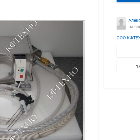
Алек
на са
ООО КФТЕ
1