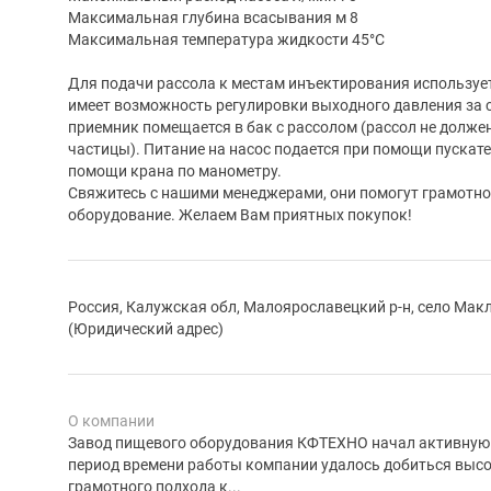
Максимальная глубина всасывания м 8
Максимальная температура жидкости 45°С
Для подачи рассола к местам инъектирования используе
имеет возможность регулировки выходного давления за с
приемник помещается в бак с рассолом (рассол не долж
частицы). Питание на насос подается при помощи пускат
помощи крана по манометру.
Свяжитесь с нашими менеджерами, они помогут грамотн
оборудование. Желаем Вам приятных покупок!
Россия, Калужская обл, Малоярославецкий р-н, село Мак
(Юридический адрес)
О компании
Завод пищевого оборудования КФТЕХНО начал активную д
период времени работы компании удалось добиться высок
грамотного подхода к...