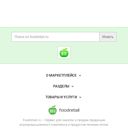
Дополнительная информация
Поиск по сайту и ссы
Искать
Cсылки на полезные проект
Foodretail.ru
— продукты
питания
Важные разделы и контакты
Навигация по сайту
О МАРКЕТПЛЕЙСЕ
Новости Foodretail.ru
РАЗДЕЛЫ
Услуги и цены
Объявления
ТОВАРЫ И УСЛУГИ
Размещение рекламы
Каталог компаний
Напитки, соки, вода
Публичная оферта
Новости рынка
Услуги
Контактная информация
Форум
Foodretail.ru – Сервис для закупок и продаж
продукции
Оборудование для пищепрома
Политика обработки персональных данных
Вакансии
агропромышленного комплекса и продуктов питания
оптом.