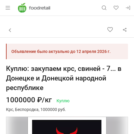
Раздел навигации по сайту foodretail.r
Объявление: Куплю: закупаем к
Информация о объявлении
Навигация и управление объявлением
Назад к списку объявлений
Объявление было актуально до
12 апреля 2026 г.
Куплю: закупаем крс, свиней - 7... в
Донецке и Донецкой народной
республике
1000000 ₽/кг
Куплю
Крс
Беспородка
1000000 руб.