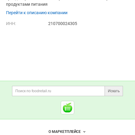
продуктами питания
Перейти к описанию компании
ИНН:
210700024305
Дополнительная информация
Поиск по сайту и ссы
Искать
Cсылки на полезные проект
Foodretail.ru
— продукты
питания
Важные разделы и контакты
Навигация по сайту
О МАРКЕТПЛЕЙСЕ