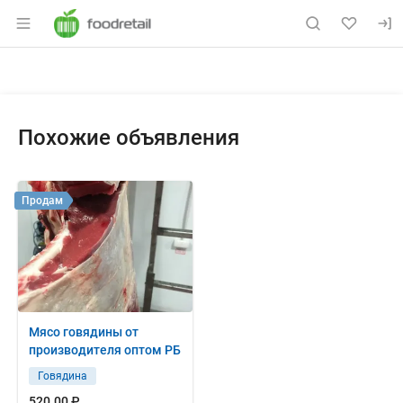
Раздел навигации по сайту foodretail.r
Объявление: Продам: окорочка
Информация о объявлении
Навигация и управление объявлением
Похожие объявления
Продам
Мясо говядины от
производителя оптом РБ
Говядина
520.00 ₽