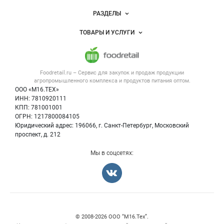
Новости Foodretail.ru
РАЗДЕЛЫ
Услуги и цены
Объявления
ТОВАРЫ И УСЛУГИ
Размещение рекламы
Каталог компаний
Напитки, соки, вода
Публичная оферта
Новости рынка
Услуги
Контактная информация
Форум
Foodretail.ru – Сервис для закупок и продаж
продукции
Оборудование для пищепрома
Политика обработки персональных данных
Вакансии
агропромышленного комплекса и продуктов питания
оптом.
Тара и упаковка
Для СМИ
ООО «М16.ТЕХ»
Блог
ИНН: 7810920111
Б/у оборудование
КПП: 781001001
Вакансии
ОГРН: 1217800084105
Юридический адрес: 196066, г. Санкт-Петербург, Московский
Информация о компаниях
проспект, д. 212
Карта объявлений
Мы в соцсетях:
Счетчики, авторское право, логотипы
© 2008‑2026 ООО “М16.Тех”.